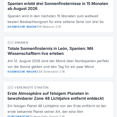
Spanien erlebt drei Sonnenfinsternisse in 15 Monaten
ab August 2026
Spanien wird in den nächsten 15 Monaten zum weltweit
besten Beobachtungsort für eine seltene Serie von drei So
DW News
vor 2 W.
KOSMISCHE WACHE
🇪🇸 SPANIEN
Totale Sonnenfinsternis in León, Spanien: Mit
Wissenschaftlern live erleben
Am 12. August 2026 wird der Mond über Nordspanien perfekt
vor die Sonne gleiten und den Tag für ein paar Minut
ESA Science
vor 2 W.
KOSMISCHE WACHE
🇺🇸 VEREINIGTE STAATEN
Erste Atmosphäre auf felsigem Planeten in
bewohnbarer Zone 48 Lichtjahre entfernt entdeckt
Ein felsiger Planet 48 Lichtjahre von der Erde entfernt ist der
erste bekannte Planet seiner Art, der eine Atm
Science Daily Top
vor 2 W.
DURCHBRÜCHE