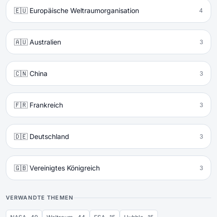
🇪🇺 Europäische Weltraumorganisation
4
🇦🇺 Australien
3
🇨🇳 China
3
🇫🇷 Frankreich
3
🇩🇪 Deutschland
3
🇬🇧 Vereinigtes Königreich
3
VERWANDTE THEMEN