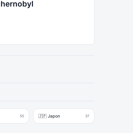
chernobyl
🇯🇵 Japon
55
37