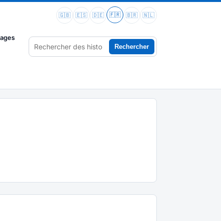
🇫🇷
🇬🇧
🇪🇸
🇩🇪
🇧🇷
🇳🇱
vages
Rechercher