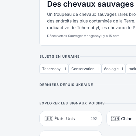
Des chevaux sauvages r
Un troupeau de chevaux sauvages rares brou
des endroits les plus contaminés de la Terre
radioactive de Tchernobyl, les chevaux de Pr
Découvertes Sauvages
Mongabay
il y a 15 sem.
SUJETS EN UKRAINE
Tchernobyl · 1
Conservation · 1
écologie · 1
radia
DERNIERS DEPUIS UKRAINE
EXPLORER LES SIGNAUX VOISINS
🇺🇸 États-Unis
🇨🇳 Chine
292