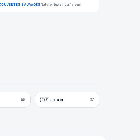
Nature News
il y a 15 sem.
COUVERTES SAUVAGES
🇯🇵 Japon
55
37