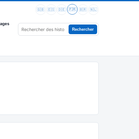
🇫🇷
🇬🇧
🇪🇸
🇩🇪
🇧🇷
🇳🇱
vages
Rechercher