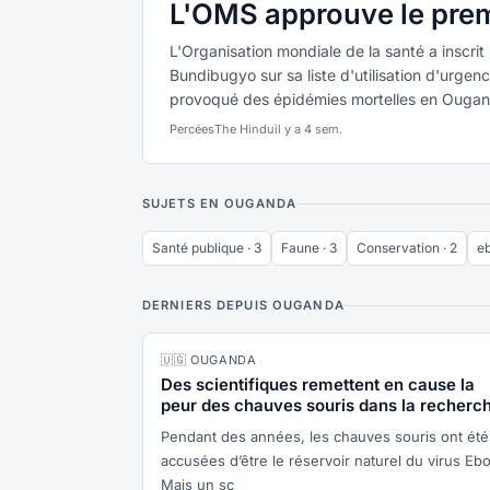
L'OMS approuve le premi
L'Organisation mondiale de la santé a inscrit 
Bundibugyo sur sa liste d'utilisation d'urgenc
provoqué des épidémies mortelles en Ougand
Percées
The Hindu
il y a 4 sem.
SUJETS EN OUGANDA
Santé publique · 3
Faune · 3
Conservation · 2
eb
DERNIERS DEPUIS OUGANDA
🇺🇬 OUGANDA
Des scientifiques remettent en cause la
peur des chauves souris dans la recherc
sur Ebola
Pendant des années, les chauves souris ont été
accusées d’être le réservoir naturel du virus Ebo
Mais un sc