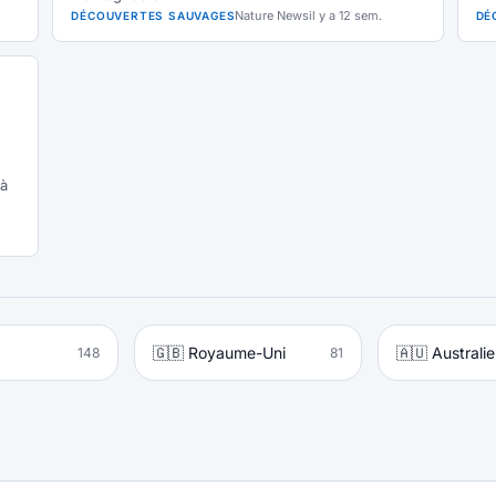
Nature News
il y a 12 sem.
DÉCOUVERTES SAUVAGES
DÉ
 à
🇬🇧 Royaume-Uni
🇦🇺 Australie
148
81