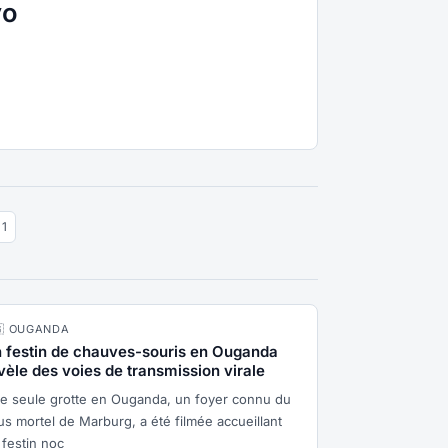
yo
 1
🇬 OUGANDA
 festin de chauves-souris en Ouganda
vèle des voies de transmission virale
e seule grotte en Ouganda, un foyer connu du
rus mortel de Marburg, a été filmée accueillant
 festin noc