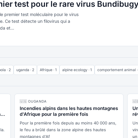
er test pour le rare virus Bundibug
le premier test moléculaire pour le virus
e. Ce test détecte un filovirus qui a
a et...
ola · 2
uganda · 2
Afrique · 1
alpine ecology · 1
comportement animal ·
🇺🇬 OUGANDA
🇺
Incendies alpins dans les hautes montagnes
Un
he
d'Afrique pour la première fois
ré
Pour la première fois depuis au moins 40 000 ans,
Un
la.
le feu a brûlé dans la zone alpine des hautes
vi
montagnes d'Af
un