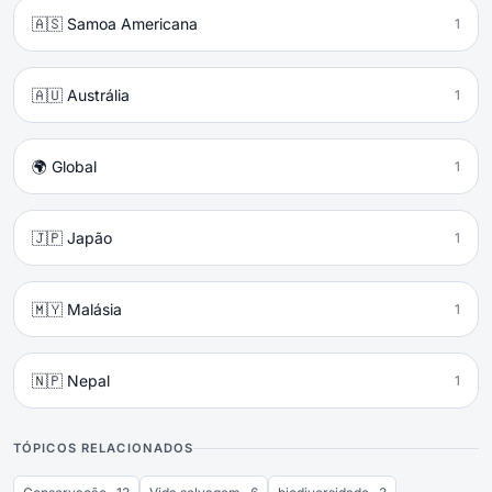
🇦🇸 Samoa Americana
1
🇦🇺 Austrália
1
🌍 Global
1
🇯🇵 Japão
1
🇲🇾 Malásia
1
🇳🇵 Nepal
1
TÓPICOS RELACIONADOS