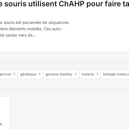
 souris utilisent ChAHP pour faire ta
la souris est parsemée de séquences
ciens éléments mobiles. Ces auto-
e sauter vers de...
proval · 1
génétique · 1
genome stability · 1
malaria · 1
biologie molécul
le