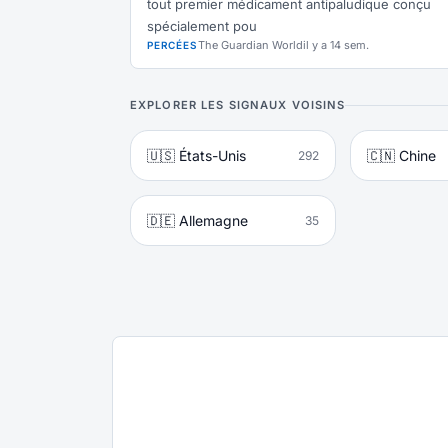
tout premier médicament antipaludique conçu
spécialement pou
The Guardian World
il y a 14 sem.
PERCÉES
EXPLORER LES SIGNAUX VOISINS
🇺🇸 États-Unis
🇨🇳 Chine
292
🇩🇪 Allemagne
35