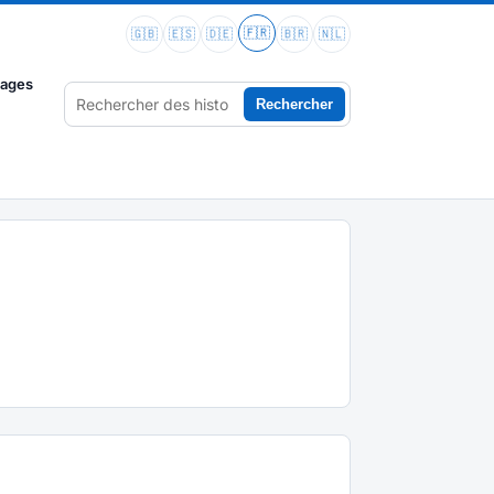
🇫🇷
🇬🇧
🇪🇸
🇩🇪
🇧🇷
🇳🇱
vages
Rechercher