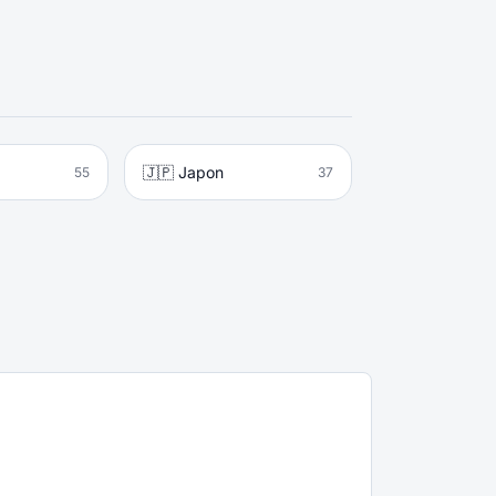
🇯🇵 Japon
55
37