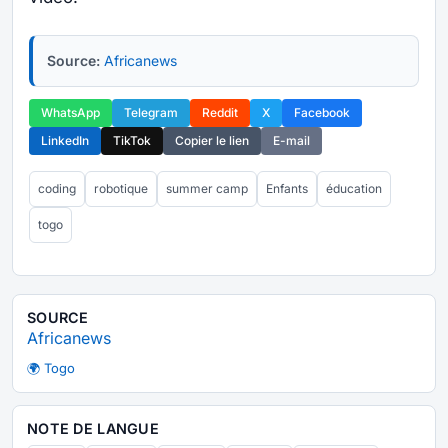
Source:
Africanews
WhatsApp
Telegram
Reddit
X
Facebook
LinkedIn
TikTok
Copier le lien
E-mail
coding
robotique
summer camp
Enfants
éducation
togo
SOURCE
Africanews
🌍 Togo
NOTE DE LANGUE