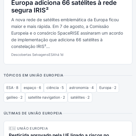
Europa adiciona 66 satélites à rede
segura IRIS²
A nova rede de satélites emblemática da Europa ficou
maior e mais rápida. Em 7 de agosto, a Comissão
Europeia e o consórcio SpaceRISE assinaram um acordo
de implementação que adiciona 66 satélites à
constelação IRIS²...
Descobertas Selvagens
ESA
há 1d
TÓPICOS EM UNIÃO EUROPEIA
ESA · 8
espaço · 6
ciência · 5
astronomia · 4
Europa · 2
galileo · 2
satellite navigation · 2
satélites · 2
ÚLTIMAS DE UNIÃO EUROPEIA
🇪🇺 UNIÃO EUROPEIA
Pesticida aprovado pela UE ligado a riscos no