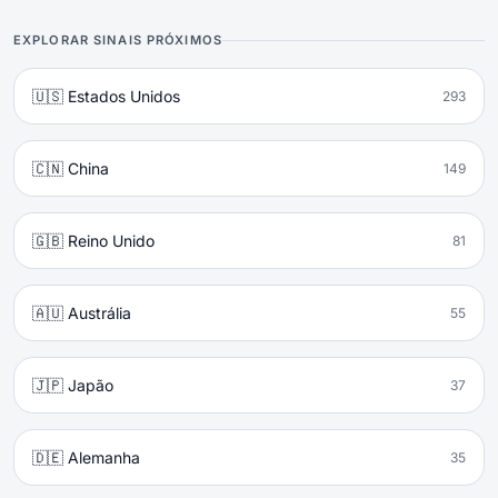
EXPLORAR SINAIS PRÓXIMOS
🇺🇸 Estados Unidos
293
🇨🇳 China
149
🇬🇧 Reino Unido
81
🇦🇺 Austrália
55
🇯🇵 Japão
37
🇩🇪 Alemanha
35