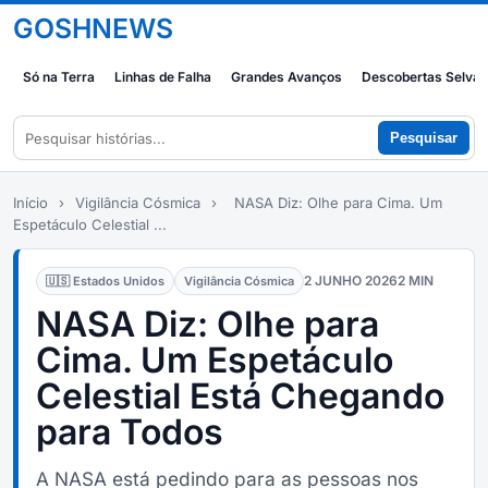
GOSHNEWS
Só na Terra
Linhas de Falha
Grandes Avanços
Descobertas Selva
Pesquisar
Início
›
Vigilância Cósmica
›
NASA Diz: Olhe para Cima. Um
Espetáculo Celestial ...
2 JUNHO 2026
2 MIN
🇺🇸 Estados Unidos
Vigilância Cósmica
NASA Diz: Olhe para
Cima. Um Espetáculo
Celestial Está Chegando
para Todos
A NASA está pedindo para as pessoas nos