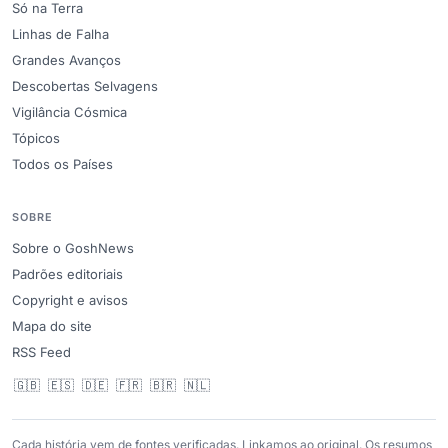
Só na Terra
Linhas de Falha
Grandes Avanços
Descobertas Selvagens
Vigilância Cósmica
Tópicos
Todos os Países
SOBRE
Sobre o GoshNews
Padrões editoriais
Copyright e avisos
Mapa do site
RSS Feed
🇬🇧
🇪🇸
🇩🇪
🇫🇷
🇧🇷
🇳🇱
Cada história vem de fontes verificadas. Linkamos ao original. Os resumos