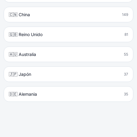
🇨🇳 China
149
🇬🇧 Reino Unido
81
🇦🇺 Australia
55
🇯🇵 Japón
37
🇩🇪 Alemania
35