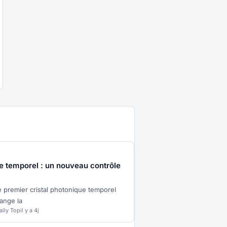
e temporel : un nouveau contrôle
le premier cristal photonique temporel
hange la
aily Top
il y a 4j