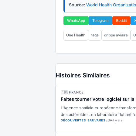
Source:
World Health Organizati
WhatsApp
Telegram
Reddit
One Health
rage
grippe aviaire
Histoires Similaires
🇫🇷 FRANCE
Faites tourner votre logiciel sur l
L'Agence spatiale européenne transfor
des astéroïdes, en laboratoire flottant à
ESA
il y a 2j
DÉCOUVERTES SAUVAGES