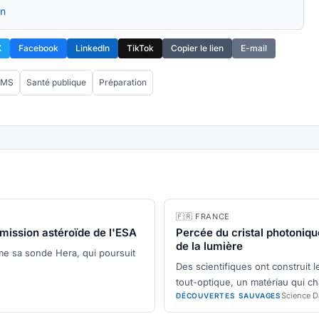
on
X
Facebook
LinkedIn
TikTok
Copier le lien
E-mail
OMS
Santé publique
Préparation
🇫🇷 FRANCE
a mission astéroïde de l'ESA
Percée du cristal photoniqu
de la lumière
me sa sonde Hera, qui poursuit
Des scientifiques ont construit 
tout-optique, un matériau qui c
Science D
DÉCOUVERTES SAUVAGES