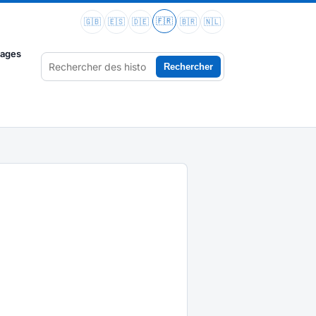
🇫🇷
🇬🇧
🇪🇸
🇩🇪
🇧🇷
🇳🇱
vages
Rechercher