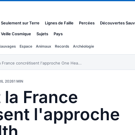
s
Seulement sur Terre
Lignes de Faille
Percées
Découvertes Sau
Veille Cosmique
Sujets
Pays
Sauvages
Espace
Animaux
Records
Archéologie
a France concrétisent l'approche One Hea...
IL 2026
1 MIN
 la France
sent l'approche
lth