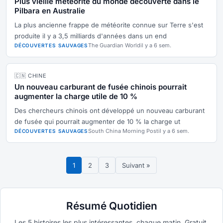
Plus vieille météorite du monde découverte dans le
Pilbara en Australie
La plus ancienne frappe de météorite connue sur Terre s'est
produite il y a 3,5 milliards d'années dans un end
The Guardian World
il y a 6 sem.
DÉCOUVERTES SAUVAGES
🇨🇳 CHINE
Un nouveau carburant de fusée chinois pourrait
augmenter la charge utile de 10 %
Des chercheurs chinois ont développé un nouveau carburant
de fusée qui pourrait augmenter de 10 % la charge ut
South China Morning Post
il y a 6 sem.
DÉCOUVERTES SAUVAGES
1
2
3
Suivant »
Résumé Quotidien
Les 5 histoires les plus intéressantes, chaque matin. Gratuit.