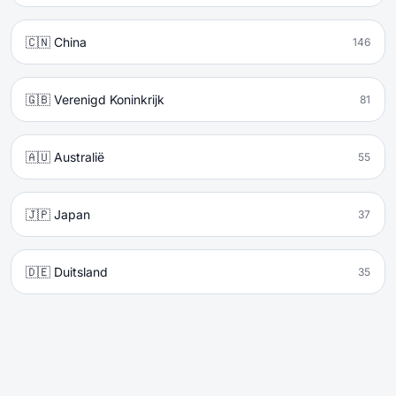
🇨🇳 China
146
🇬🇧 Verenigd Koninkrijk
81
🇦🇺 Australië
55
🇯🇵 Japan
37
🇩🇪 Duitsland
35