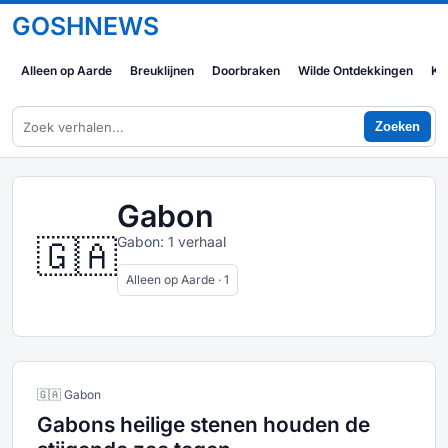
GOSHNEWS
Alleen op Aarde
Breuklijnen
Doorbraken
Wilde Ontdekkingen
Ko
Zoeken
Gabon
🇬🇦
Gabon: 1 verhaal
Alleen op Aarde · 1
🇬🇦 Gabon
Gabons heilige stenen houden de