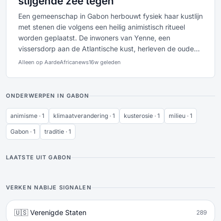
stijgende zee tegen
Een gemeenschap in Gabon herbouwt fysiek haar kustlijn
met stenen die volgens een heilig animistisch ritueel
worden geplaatst. De inwoners van Yenne, een
vissersdorp aan de Atlantische kust, herleven de oude...
Alleen op Aarde
Africanews
16w geleden
ONDERWERPEN IN GABON
animisme · 1
klimaatverandering · 1
kusterosie · 1
milieu · 1
Gabon · 1
traditie · 1
LAATSTE UIT GABON
VERKEN NABIJE SIGNALEN
🇺🇸 Verenigde Staten
289