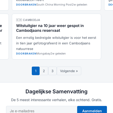
South China Morning Post
2w geleden
DOORBRAKEN
DO
🇰🇭 CAMBODJA
ge
Witstuitgier na 10 jaar weer gespot in
ar
Cambodjaans reservaat
Een ernstig bedreigde witstuitgier is voor het eerst
t
in tien jaar gefotografeerd in een Cambodjaans
natuurrese
Mongabay
2w geleden
DOORBRAKEN
1
2
3
Volgende »
Dagelijkse Samenvatting
De 5 meest interessante verhalen, elke ochtend. Gratis.
Aanmelden