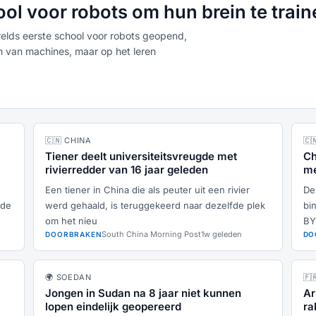
ol voor robots om hun brein te train
elds eerste school voor robots geopend,
wen van machines, maar op het leren
🇨🇳 CHINA
🇨
Tiener deelt universiteitsvreugde met
Ch
rivierredder van 16 jaar geleden
me
Te
Een tiener in China die als peuter uit een rivier
De
rde
werd gehaald, is teruggekeerd naar dezelfde plek
bi
om het nieu
BY
South China Morning Post
1w geleden
DOORBRAKEN
DO
🌍 SOEDAN
🇫
Jongen in Sudan na 8 jaar niet kunnen
Ar
lopen eindelijk geopereerd
ra