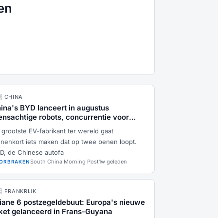
en
🇳 CHINA
ina's BYD lanceert in augustus
nsachtige robots, concurrentie voor
sla
 grootste EV-fabrikant ter wereld gaat
nnenkort iets maken dat op twee benen loopt.
D, de Chinese autofa
South China Morning Post
1w geleden
ORBRAKEN
🇷 FRANKRIJK
iane 6 postzegeldebuut: Europa's nieuwe
ket gelanceerd in Frans-Guyana