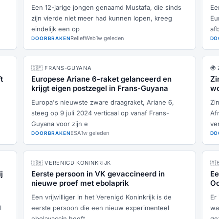
Een 12-jarige jongen genaamd Mustafa, die sinds
Ee
zijn vierde niet meer had kunnen lopen, kreeg
Eu
eindelijk een op
af
ReliefWeb
1w geleden
DOORBRAKEN
DO
🇬🇫 FRANS-GUYANA
🌍
t
Europese Ariane 6-raket gelanceerd en
Zi
krijgt eigen postzegel in Frans-Guyana
wo
Europa's nieuwste zware draagraket, Ariane 6,
Zi
steeg op 9 juli 2024 verticaal op vanaf Frans-
Af
Guyana voor zijn e
ve
ESA
1w geleden
DOORBRAKEN
DO
🇬🇧 VERENIGD KONINKRIJK
🇦
j
Eerste persoon in VK gevaccineerd in
Ee
nieuwe proef met ebolaprik
Oo
Een vrijwilliger in het Verenigd Koninkrijk is de
Er
l
eerste persoon die een nieuw experimenteel
wa
ebolavaccin heeft
ge