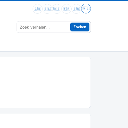
🇳🇱
🇬🇧
🇪🇸
🇩🇪
🇫🇷
🇧🇷
Zoeken