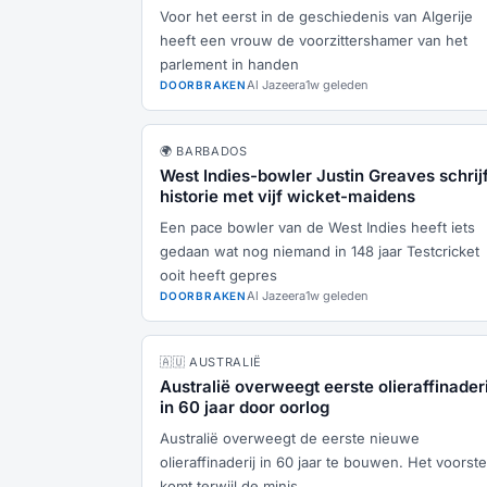
stemming
Voor het eerst in de geschiedenis van Algerije
heeft een vrouw de voorzittershamer van het
parlement in handen
Al Jazeera
1w geleden
DOORBRAKEN
🌍 BARBADOS
West Indies-bowler Justin Greaves schrijf
historie met vijf wicket-maidens
Een pace bowler van de West Indies heeft iets
gedaan wat nog niemand in 148 jaar Testcricket
ooit heeft gepres
Al Jazeera
1w geleden
DOORBRAKEN
🇦🇺 AUSTRALIË
Australië overweegt eerste olieraffinaderi
in 60 jaar door oorlog
Australië overweegt de eerste nieuwe
olieraffinaderij in 60 jaar te bouwen. Het voorste
komt terwijl de minis