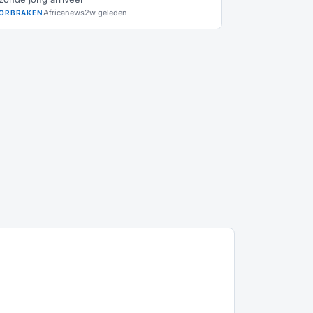
Africanews
2w geleden
ORBRAKEN