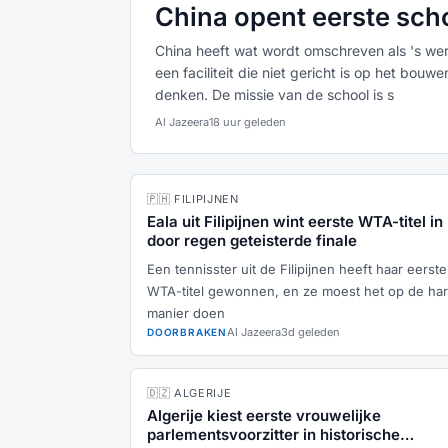
China opent eerste scho
China heeft wat wordt omschreven als 's wer
een faciliteit die niet gericht is op het bou
denken. De missie van de school is s
Al Jazeera
18 uur geleden
🇵🇭 FILIPIJNEN
Eala uit Filipijnen wint eerste WTA-titel in
door regen geteisterde finale
Een tennisster uit de Filipijnen heeft haar eerste
WTA-titel gewonnen, en ze moest het op de ha
manier doen
Al Jazeera
3d geleden
DOORBRAKEN
🇩🇿 ALGERIJE
Algerije kiest eerste vrouwelijke
parlementsvoorzitter in historische