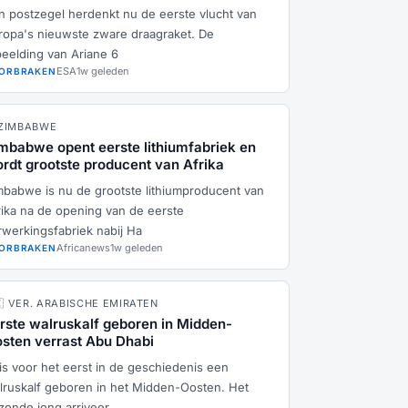
n postzegel herdenkt nu de eerste vlucht van
ropa's nieuwste zware draagraket. De
beelding van Ariane 6
ESA
1w geleden
ORBRAKEN
 ZIMBABWE
mbabwe opent eerste lithiumfabriek en
rdt grootste producent van Afrika
mbabwe is nu de grootste lithiumproducent van
rika na de opening van de eerste
rwerkingsfabriek nabij Ha
Africanews
1w geleden
ORBRAKEN
🇪 VER. ARABISCHE EMIRATEN
rste walruskalf geboren in Midden-
sten verrast Abu Dhabi
 is voor het eerst in de geschiedenis een
lruskalf geboren in het Midden-Oosten. Het
zonde jong arriveer