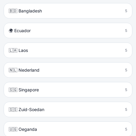
🇧🇩 Bangladesh
5
🌍 Ecuador
5
🇱🇦 Laos
5
🇳🇱 Nederland
5
🇸🇬 Singapore
5
🇸🇸 Zuid-Soedan
5
🇺🇬 Oeganda
5