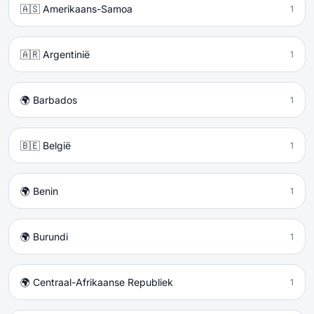
🇦🇸 Amerikaans-Samoa
1
🇦🇷 Argentinië
1
🌍 Barbados
1
🇧🇪 België
1
🌍 Benin
1
🌍 Burundi
1
🌍 Centraal-Afrikaanse Republiek
1