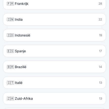
🇫🇷 Frankrijk
28
🇮🇳 India
22
🇮🇩 Indonesië
19
🇪🇸 Spanje
17
🇧🇷 Brazilië
14
🇮🇹 Italië
13
🇿🇦 Zuid-Afrika
13