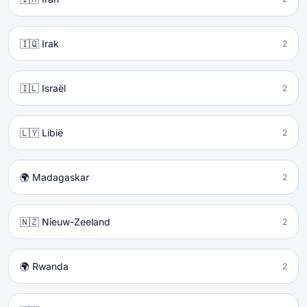
🇮🇶 Irak
2
🇮🇱 Israël
2
🇱🇾 Libië
2
🌍 Madagaskar
2
🇳🇿 Nieuw-Zeeland
2
🌍 Rwanda
2