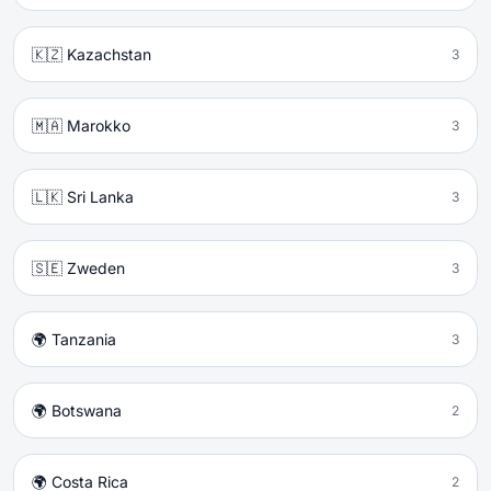
🇰🇿 Kazachstan
3
🇲🇦 Marokko
3
🇱🇰 Sri Lanka
3
🇸🇪 Zweden
3
🌍 Tanzania
3
🌍 Botswana
2
🌍 Costa Rica
2