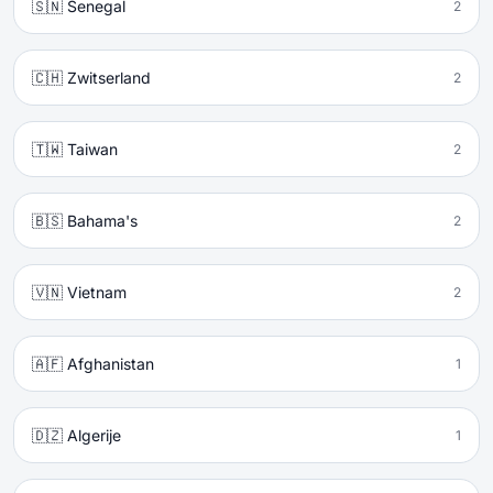
🇸🇳 Senegal
2
🇨🇭 Zwitserland
2
🇹🇼 Taiwan
2
🇧🇸 Bahama's
2
🇻🇳 Vietnam
2
🇦🇫 Afghanistan
1
🇩🇿 Algerije
1