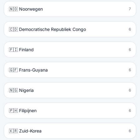
🇳🇴 Noorwegen
7
🇨🇩 Democratische Republiek Congo
6
🇫🇮 Finland
6
🇬🇫 Frans-Guyana
6
🇳🇬 Nigeria
6
🇵🇭 Filipijnen
6
🇰🇷 Zuid-Korea
6