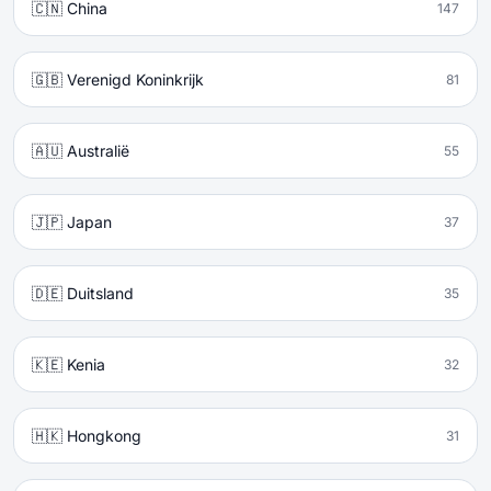
🇨🇳 China
147
🇬🇧 Verenigd Koninkrijk
81
🇦🇺 Australië
55
🇯🇵 Japan
37
🇩🇪 Duitsland
35
🇰🇪 Kenia
32
🇭🇰 Hongkong
31