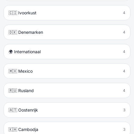
🇨🇮 Ivoorkust
4
🇩🇰 Denemarken
4
🌍 Internationaal
4
🇲🇽 Mexico
4
🇷🇺 Rusland
4
🇦🇹 Oostenrijk
3
🇰🇭 Cambodja
3