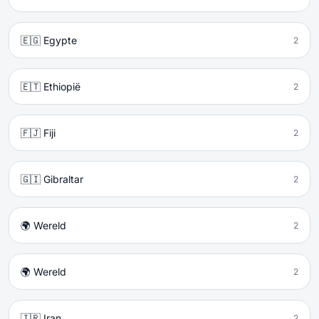
🇪🇬 Egypte
2
🇪🇹 Ethiopië
2
🇫🇯 Fiji
2
🇬🇮 Gibraltar
2
🌍 Wereld
2
🌍 Wereld
2
🇮🇷 Iran
2