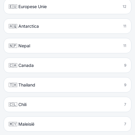
🇪🇺 Europese Unie
12
🇦🇶 Antarctica
11
🇳🇵 Nepal
11
🇨🇦 Canada
9
🇹🇭 Thailand
9
🇨🇱 Chili
7
🇲🇾 Maleisië
7