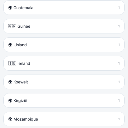
🌍 Guatemala
1
🇬🇳 Guinee
1
🌍 IJsland
1
🇮🇪 Ierland
1
🌍 Koeweit
1
🌍 Kirgizië
1
🌍 Mozambique
1