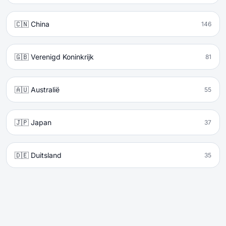
🇨🇳 China
146
🇬🇧 Verenigd Koninkrijk
81
🇦🇺 Australië
55
🇯🇵 Japan
37
🇩🇪 Duitsland
35