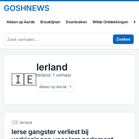
GOSHNEWS
Alleen op Aarde
Breuklijnen
Doorbraken
Wilde Ontdekkingen
Ko
Zoeken
Ierland
🇮🇪
Ierland: 1 verhaal
Alleen op Aarde · 1
🇮🇪 Ierland
Ierse gangster verliest bij