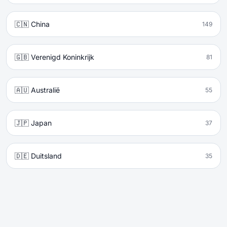
🇨🇳 China
149
🇬🇧 Verenigd Koninkrijk
81
🇦🇺 Australië
55
🇯🇵 Japan
37
🇩🇪 Duitsland
35