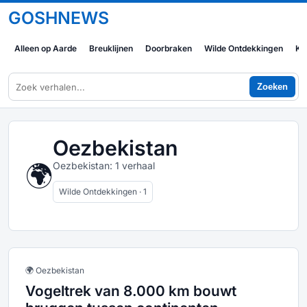
GOSHNEWS
Alleen op Aarde
Breuklijnen
Doorbraken
Wilde Ontdekkingen
Ko
Zoeken
Oezbekistan
🌍
Oezbekistan: 1 verhaal
Wilde Ontdekkingen · 1
🌍 Oezbekistan
Vogeltrek van 8.000 km bouwt