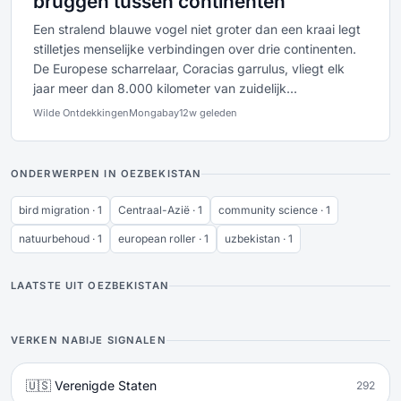
bruggen tussen continenten
Een stralend blauwe vogel niet groter dan een kraai legt
stilletjes menselijke verbindingen over drie continenten.
De Europese scharrelaar, Coracias garrulus, vliegt elk
jaar meer dan 8.000 kilometer van zuidelijk...
Wilde Ontdekkingen
Mongabay
12w geleden
ONDERWERPEN IN OEZBEKISTAN
bird migration · 1
Centraal-Azië · 1
community science · 1
natuurbehoud · 1
european roller · 1
uzbekistan · 1
LAATSTE UIT OEZBEKISTAN
VERKEN NABIJE SIGNALEN
🇺🇸 Verenigde Staten
292