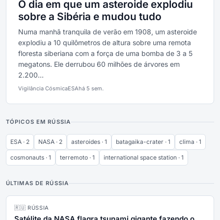
O dia em que um asteroide explodiu
sobre a Sibéria e mudou tudo
Numa manhã tranquila de verão em 1908, um asteroide
explodiu a 10 quilômetros de altura sobre uma remota
floresta siberiana com a força de uma bomba de 3 a 5
megatons. Ele derrubou 60 milhões de árvores em
2.200...
Vigilância Cósmica
ESA
há 5 sem.
TÓPICOS EM RÚSSIA
ESA · 2
NASA · 2
asteroides · 1
batagaika-crater · 1
clima · 1
cosmonauts · 1
terremoto · 1
international space station · 1
ÚLTIMAS DE RÚSSIA
🇷🇺 RÚSSIA
Satélite da NASA flagra tsunami gigante fazendo o