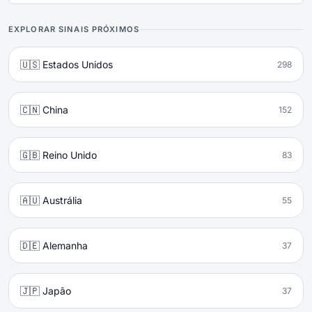
EXPLORAR SINAIS PRÓXIMOS
🇺🇸 Estados Unidos
298
🇨🇳 China
152
🇬🇧 Reino Unido
83
🇦🇺 Austrália
55
🇩🇪 Alemanha
37
🇯🇵 Japão
37