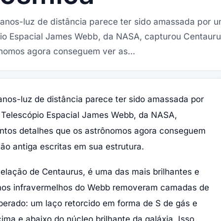
 anos-luz de distância parece ter sido amassada por 
pio Espacial James Webb, da NASA, capturou Centaur
ônomos agora conseguem ver as...
anos-luz de distância parece ter sido amassada por
 Telescópio Espacial James Webb, da NASA,
antos detalhes que os astrônomos agora conseguem
são antiga escritas em sua estrutura.
stelação de Centaurus, é uma das mais brilhantes e
lhos infravermelhos do Webb removeram camadas de
sperado: um laço retorcido em forma de S de gás e
ma e abaixo do núcleo brilhante da galáxia. Isso