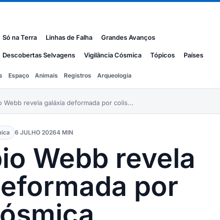
Só na Terra
Linhas de Falha
Grandes Avanços
Descobertas Selvagens
Vigilância Cósmica
Tópicos
Países
s
Espaço
Animais
Registros
Arqueologia
o Webb revela galáxia deformada por colis...
mica
6 JULHO 2026
4 MIN
io Webb revela
deformada por
cósmica