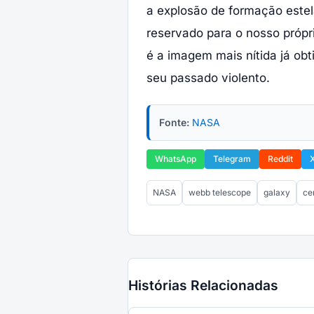
a explosão de formação estela
reservado para o nosso própr
é a imagem mais nítida já ob
seu passado violento.
Fonte:
NASA
WhatsApp
Telegram
Reddit
NASA
webb telescope
galaxy
ce
Histórias Relacionadas