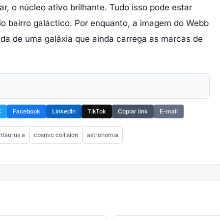
r, o núcleo ativo brilhante. Tudo isso pode estar
io bairro galáctico. Por enquanto, a imagem do Webb
tida de uma galáxia que ainda carrega as marcas de
X
Facebook
LinkedIn
TikTok
Copiar link
E-mail
ntaurus a
cosmic collision
astronomia