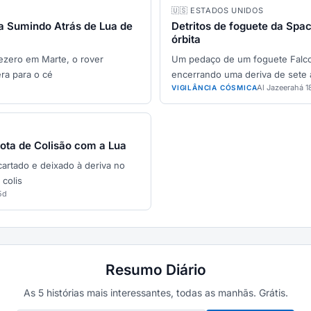
🇺🇸 ESTADOS UNIDOS
a Sumindo Atrás de Lua de
Detritos de foguete da Sp
órbita
ezero em Marte, o rover
Um pedaço de um foguete Falcon
ra para o cé
encerrando uma deriva de sete 
Al Jazeera
há 1
VIGILÂNCIA CÓSMICA
ota de Colisão com a Lua
artado e deixado à deriva no
 colis
5d
Resumo Diário
As 5 histórias mais interessantes, todas as manhãs. Grátis.