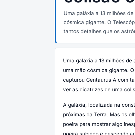
Uma galáxia a 13 milhões de
cósmica gigante. O Telescó
tantos detalhes que os astr
Uma galáxia a 13 milhões de 
uma mão cósmica gigante. O
capturou Centaurus A com t
ver as cicatrizes de uma coli
A galáxia, localizada na con
próximas da Terra. Mas os o
poeira para mostrar algo ine
poeira subindo e descendo aci