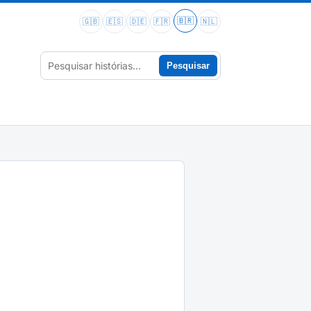
🇧🇷
🇬🇧
🇪🇸
🇩🇪
🇫🇷
🇳🇱
Pesquisar