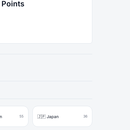
 Points
en
🇯🇵 Japan
55
36