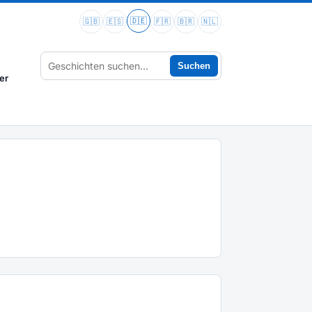
🇩🇪
🇬🇧
🇪🇸
🇫🇷
🇧🇷
🇳🇱
Suchen
er