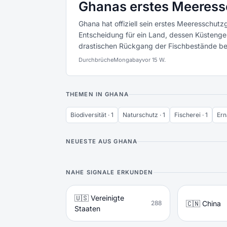
Ghanas erstes Meeressc
Ghana hat offiziell sein erstes Meeresschu
Entscheidung für ein Land, dessen Küstenge
drastischen Rückgang der Fischbestände be
Durchbrüche
Mongabay
vor 15 W.
THEMEN IN GHANA
Biodiversität · 1
Naturschutz · 1
Fischerei · 1
Ern
NEUESTE AUS GHANA
NAHE SIGNALE ERKUNDEN
🇺🇸 Vereinigte
🇨🇳 China
288
Staaten