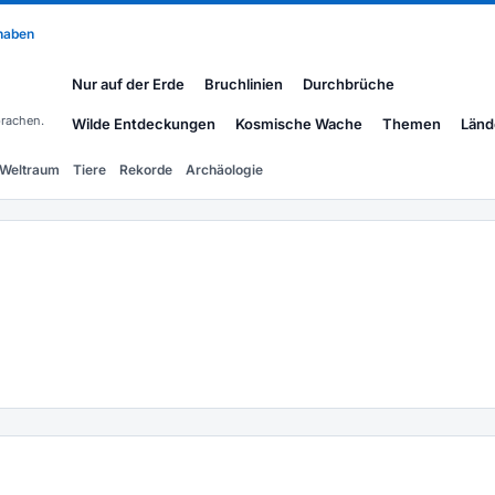
 haben
Nur auf der Erde
Bruchlinien
Durchbrüche
rachen.
Wilde Entdeckungen
Kosmische Wache
Themen
Länd
Weltraum
Tiere
Rekorde
Archäologie