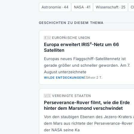
Astronomie · 44
NASA · 41
Wissenschaft · 25
Ch
GESCHICHTEN ZU DIESEM THEMA
🇪🇺 EUROPÄISCHE UNION
Europa erweitert IRIS²-Netz um 66
Satelliten
Europas neues Flaggschiff-Satellitennetz ist
gerade größer und schneller geworden. Am 7.
August unterzeichnete
ESA
vor 2 T.
WILDE ENTDECKUNGEN
🇺🇸 VEREINIGTE STAATEN
Perseverance-Rover filmt, wie die Erde
hinter dem Marsmond verschwindet
Von den staubigen Ebenen des Jezero-Kraters 
dem Mars aus richtete der Perseverance-Rover
der NASA seine Ka