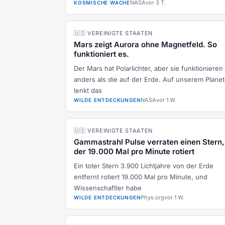
NASA
vor 3 T.
KOSMISCHE WACHE
🇺🇸 VEREINIGTE STAATEN
Mars zeigt Aurora ohne Magnetfeld. So
funktioniert es.
Der Mars hat Polarlichter, aber sie funktionieren
anders als die auf der Erde. Auf unserem Plane
lenkt das
NASA
vor 1 W.
WILDE ENTDECKUNGEN
🇺🇸 VEREINIGTE STAATEN
Gammastrahl Pulse verraten einen Stern,
der 19.000 Mal pro Minute rotiert
Ein toter Stern 3.900 Lichtjahre von der Erde
entfernt rotiert 19.000 Mal pro Minute, und
Wissenschaftler habe
Phys.org
vor 1 W.
WILDE ENTDECKUNGEN