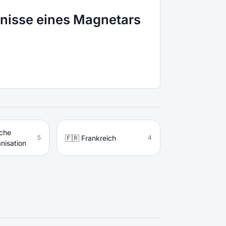
mnisse eines Magnetars
sche
🇫🇷 Frankreich
5
4
nisation