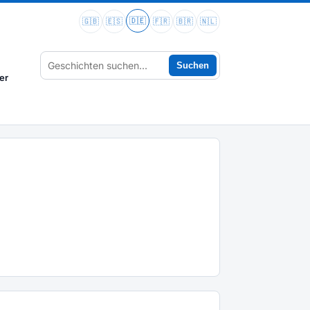
🇩🇪
🇬🇧
🇪🇸
🇫🇷
🇧🇷
🇳🇱
Suchen
er