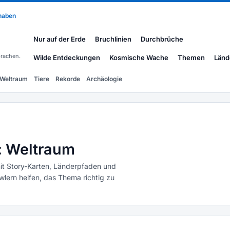
 haben
Nur auf der Erde
Bruchlinien
Durchbrüche
rachen.
Wilde Entdeckungen
Kosmische Wache
Themen
Länd
Weltraum
Tiere
Rekorde
Archäologie
: Weltraum
it Story-Karten, Länderpfaden und
ern helfen, das Thema richtig zu