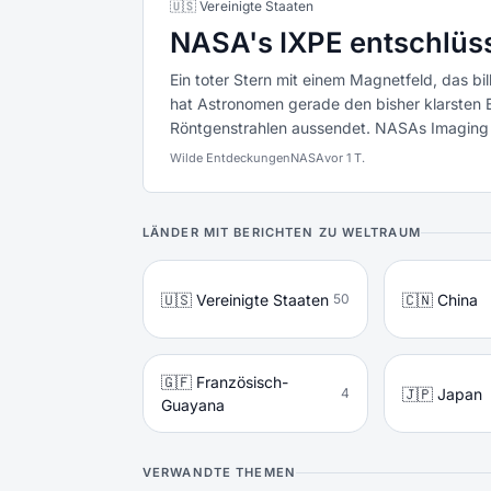
🇺🇸 Vereinigte Staaten
NASA's IXPE entschlüss
Ein toter Stern mit einem Magnetfeld, das bill
hat Astronomen gerade den bisher klarsten Bl
Röntgenstrahlen aussendet. NASAs Imaging X
Wilde Entdeckungen
NASA
vor 1 T.
LÄNDER MIT BERICHTEN ZU WELTRAUM
🇺🇸 Vereinigte Staaten
🇨🇳 China
50
🇬🇫 Französisch-
🇯🇵 Japan
4
Guayana
VERWANDTE THEMEN