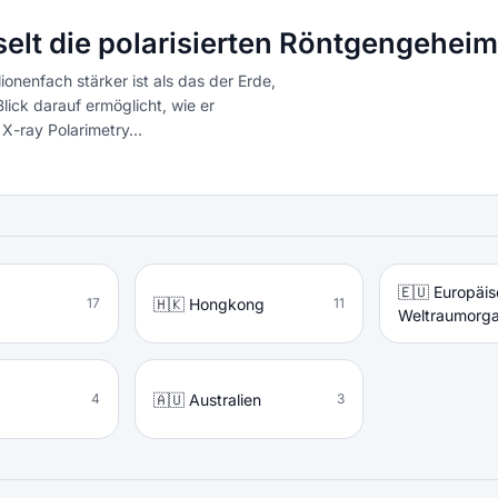
elt die polarisierten Röntgengehei
ionenfach stärker ist als das der Erde,
ick darauf ermöglicht, wie er
-ray Polarimetry...
🇪🇺 Europäi
🇭🇰 Hongkong
17
11
Weltraumorga
🇦🇺 Australien
4
3