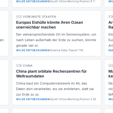
South China Morning Post
vor 6 T.
WILDE ENTDECKUNGEN
WI
🇺🇸 VEREINIGTE STAATEN
🇫
Europas Eishülle könnte ihren Ozean
Ar
unerreichbar machen
Ra
Der vielversprechendste Ort im Sonnensystem, um
Ei
ten
nach Leben außerhalb der Erde zu suchen, könnte
Eu
gerade viel sc
Ar
Science Daily Top
vor 1 W.
WILDE ENTDECKUNGEN
DU
🇨🇳 CHINA
🇺
China plant orbitale Rechenzentren für
Ma
Weltraumdaten
ke
China baut ein Computernetzwerk im All, das
Der
Daten dort verarbeitet, wo sie entstehen, statt sie
ni
zur Erde zu sc
MA
South China Morning Post
vor 2 W.
WILDE ENTDECKUNGEN
WI