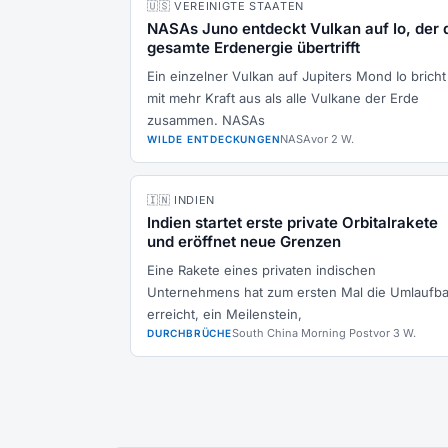
🇺🇸 VEREINIGTE STAATEN
NASAs Juno entdeckt Vulkan auf Io, der 
gesamte Erdenergie übertrifft
Ein einzelner Vulkan auf Jupiters Mond Io bricht
mit mehr Kraft aus als alle Vulkane der Erde
zusammen. NASAs
NASA
vor 2 W.
WILDE ENTDECKUNGEN
🇮🇳 INDIEN
Indien startet erste private Orbitalrakete
und eröffnet neue Grenzen
Eine Rakete eines privaten indischen
Unternehmens hat zum ersten Mal die Umlaufb
erreicht, ein Meilenstein,
South China Morning Post
vor 3 W.
DURCHBRÜCHE