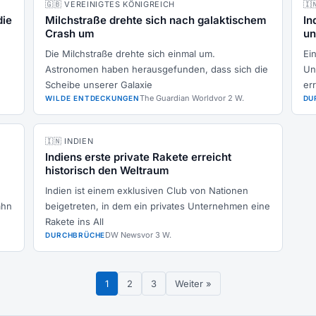
🇬🇧 VEREINIGTES KÖNIGREICH
🇮
die
Milchstraße drehte sich nach galaktischem
In
Crash um
un
Die Milchstraße drehte sich einmal um.
Ei
Astronomen haben herausgefunden, dass sich die
Un
Scheibe unserer Galaxie
err
The Guardian World
vor 2 W.
WILDE ENTDECKUNGEN
DU
🇮🇳 INDIEN
Indiens erste private Rakete erreicht
historisch den Weltraum
Indien ist einem exklusiven Club von Nationen
ahn
beigetreten, in dem ein privates Unternehmen eine
Rakete ins All
DW News
vor 3 W.
DURCHBRÜCHE
1
2
3
Weiter »