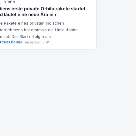
🇳 INDIEN
diens erste private Orbitalrakete startet
d läutet eine neue Ära ein
ne Rakete eines privaten indischen
ternehmens hat erstmals die Umlaufbahn
eicht. Der Start erfolgte am
Al Jazeera
vor 3 W.
RCHBRÜCHE