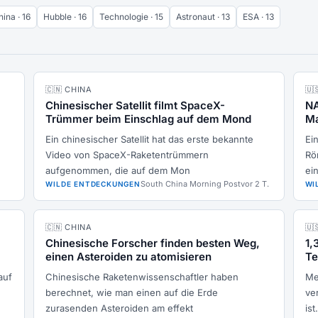
ina · 16
Hubble · 16
Technologie · 15
Astronaut · 13
ESA · 13
🇨🇳 CHINA
🇺
Chinesischer Satellit filmt SpaceX-
NA
Trümmer beim Einschlag auf dem Mond
Ma
Ein chinesischer Satellit hat das erste bekannte
Ei
Video von SpaceX-Raketentrümmern
Rö
aufgenommen, die auf dem Mon
ei
South China Morning Post
vor 2 T.
WILDE ENTDECKUNGEN
WI
🇨🇳 CHINA
🇺
Chinesische Forscher finden besten Weg,
1,
einen Asteroiden zu atomisieren
Te
auf
Chinesische Raketenwissenschaftler haben
Me
berechnet, wie man einen auf die Erde
ve
zurasenden Asteroiden am effekt
is