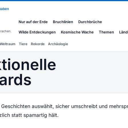
 haben
Nur auf der Erde
Bruchlinien
Durchbrüche
rachen.
Wilde Entdeckungen
Kosmische Wache
Themen
Länd
Weltraum
Tiere
Rekorde
Archäologie
tionelle
ards
Geschichten auswählt, sicher umschreibt und mehrsp
zlich statt spamartig hält.