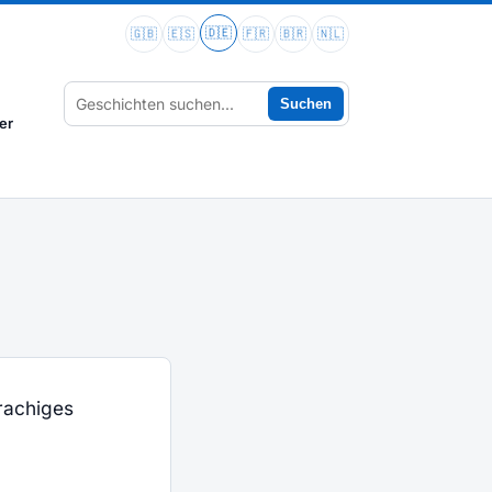
🇩🇪
🇬🇧
🇪🇸
🇫🇷
🇧🇷
🇳🇱
Suchen
er
rachiges