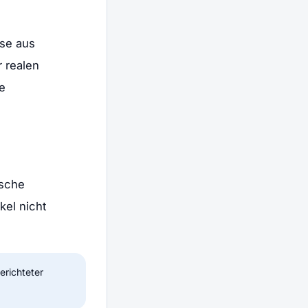
sse aus
 realen
e
ische
kel nicht
erichteter