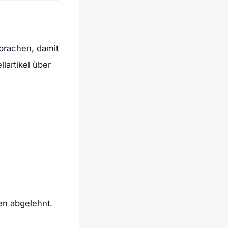
prachen, damit
lartikel über
en abgelehnt.