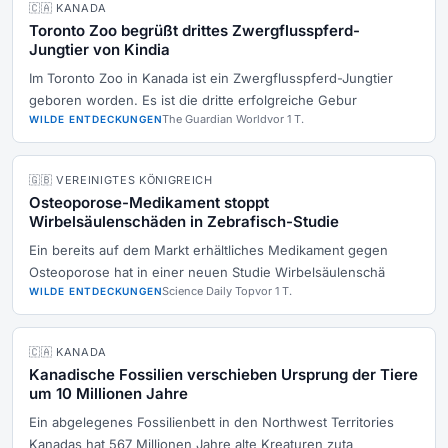
🇨🇦 KANADA
Toronto Zoo begrüßt drittes Zwergflusspferd-
Jungtier von Kindia
Im Toronto Zoo in Kanada ist ein Zwergflusspferd-Jungtier
geboren worden. Es ist die dritte erfolgreiche Gebur
The Guardian World
vor 1 T.
WILDE ENTDECKUNGEN
🇬🇧 VEREINIGTES KÖNIGREICH
Osteoporose-Medikament stoppt
Wirbelsäulenschäden in Zebrafisch-Studie
Ein bereits auf dem Markt erhältliches Medikament gegen
Osteoporose hat in einer neuen Studie Wirbelsäulenschä
Science Daily Top
vor 1 T.
WILDE ENTDECKUNGEN
🇨🇦 KANADA
Kanadische Fossilien verschieben Ursprung der Tiere
um 10 Millionen Jahre
Ein abgelegenes Fossilienbett in den Northwest Territories
Kanadas hat 567 Millionen Jahre alte Kreaturen zuta