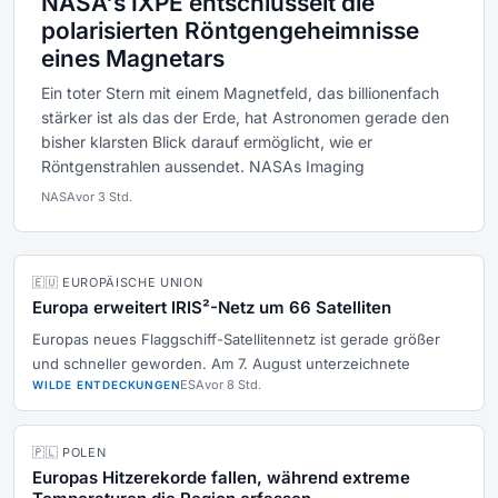
NASA's IXPE entschlüsselt die
polarisierten Röntgengeheimnisse
eines Magnetars
Ein toter Stern mit einem Magnetfeld, das billionenfach
stärker ist als das der Erde, hat Astronomen gerade den
bisher klarsten Blick darauf ermöglicht, wie er
Röntgenstrahlen aussendet. NASAs Imaging
NASA
vor 3 Std.
🇪🇺 EUROPÄISCHE UNION
Europa erweitert IRIS²-Netz um 66 Satelliten
Europas neues Flaggschiff-Satellitennetz ist gerade größer
und schneller geworden. Am 7. August unterzeichnete
ESA
vor 8 Std.
WILDE ENTDECKUNGEN
🇵🇱 POLEN
Europas Hitzerekorde fallen, während extreme