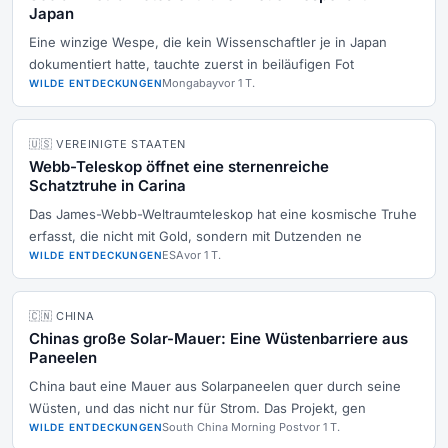
Japan
Eine winzige Wespe, die kein Wissenschaftler je in Japan
dokumentiert hatte, tauchte zuerst in beiläufigen Fot
Mongabay
vor 1 T.
WILDE ENTDECKUNGEN
🇺🇸 VEREINIGTE STAATEN
Webb-Teleskop öffnet eine sternenreiche
Schatztruhe in Carina
Das James-Webb-Weltraumteleskop hat eine kosmische Truhe
erfasst, die nicht mit Gold, sondern mit Dutzenden ne
ESA
vor 1 T.
WILDE ENTDECKUNGEN
🇨🇳 CHINA
Chinas große Solar-Mauer: Eine Wüstenbarriere aus
Paneelen
China baut eine Mauer aus Solarpaneelen quer durch seine
Wüsten, und das nicht nur für Strom. Das Projekt, gen
South China Morning Post
vor 1 T.
WILDE ENTDECKUNGEN