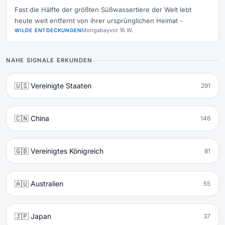
Fast die Hälfte der größten Süßwassertiere der Welt lebt
heute weit entfernt von ihrer ursprünglichen Heimat -
Mongabay
vor 16 W.
WILDE ENTDECKUNGEN
NAHE SIGNALE ERKUNDEN
🇺🇸 Vereinigte Staaten
291
🇨🇳 China
146
🇬🇧 Vereinigtes Königreich
81
🇦🇺 Australien
55
🇯🇵 Japan
37