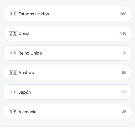
🇺🇸 Estados Unidos
289
🇨🇳 China
146
🇬🇧 Reino Unido
81
🇦🇺 Australia
55
🇯🇵 Japón
37
🇩🇪 Alemania
35