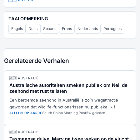
TAALOPMERKING
Engels
Duits
Spaans
Frans
Nederlands
Portugees
Gerelateerde Verhalen
🇦🇺 AUSTRALIË
Australische autoriteiten smeken publiek om Neil de
zeehond met rust te laten
Een beroemde zeehond in Australië is zo’n wegattractie
geworden dat wildlife-functionarissen nu publiekelijk f
South China Morning Post
5w geleden
ALLEEN OP AARDE
🇦🇺 AUSTRALIË
Tasmaanse duivel Mary na twee weken op de vlucht