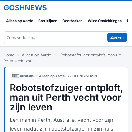
GOSHNEWS
Alleen op Aarde
Breuklijnen
Doorbraken
Wilde Ontdekkingen
Ko
Zoeken
Home
›
Alleen op Aarde
›
Robotstofzuiger ontploft, man uit
Perth vecht voor...
7 JULI 2026
1 MIN
🇦🇺 Australië
Alleen op Aarde
Robotstofzuiger ontploft,
man uit Perth vecht voor
zijn leven
Een man in Perth, Australië, vecht voor zijn
leven nadat zijn robotstofzuiger in zijn huis