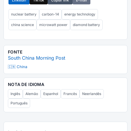
LinkedIn
TikTok
Copiar link
E-mail
nuclear battery
carbon-14
energy technology
china science
microwatt power
diamond battery
FONTE
South China Morning Post
🇨🇳 China
NOTA DE IDIOMA
Inglês
Alemão
Espanhol
Francês
Neerlandês
Português