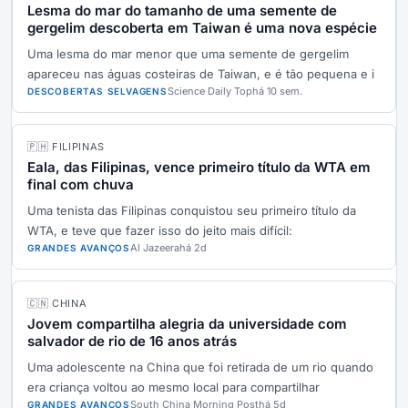
Lesma do mar do tamanho de uma semente de
gergelim descoberta em Taiwan é uma nova espécie
Uma lesma do mar menor que uma semente de gergelim
apareceu nas águas costeiras de Taiwan, e é tão pequena e i
Science Daily Top
há 10 sem.
DESCOBERTAS SELVAGENS
🇵🇭 FILIPINAS
Eala, das Filipinas, vence primeiro título da WTA em
final com chuva
Uma tenista das Filipinas conquistou seu primeiro título da
WTA, e teve que fazer isso do jeito mais difícil:
Al Jazeera
há 2d
GRANDES AVANÇOS
🇨🇳 CHINA
Jovem compartilha alegria da universidade com
salvador de rio de 16 anos atrás
Uma adolescente na China que foi retirada de um rio quando
era criança voltou ao mesmo local para compartilhar
South China Morning Post
há 5d
GRANDES AVANÇOS