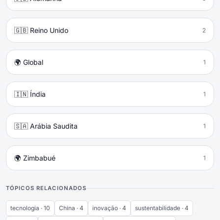
🇬🇧 Reino Unido
2
🌍 Global
1
🇮🇳 Índia
1
🇸🇦 Arábia Saudita
1
🌍 Zimbabué
1
TÓPICOS RELACIONADOS
tecnologia · 10
China · 4
inovação · 4
sustentabilidade · 4