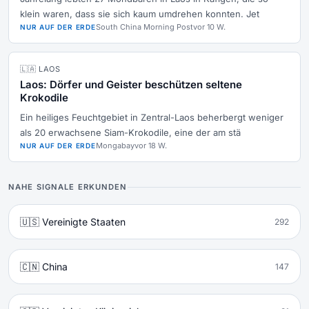
klein waren, dass sie sich kaum umdrehen konnten. Jet
South China Morning Post
vor 10 W.
NUR AUF DER ERDE
🇱🇦 LAOS
Laos: Dörfer und Geister beschützen seltene
Krokodile
Ein heiliges Feuchtgebiet in Zentral-Laos beherbergt weniger
als 20 erwachsene Siam-Krokodile, eine der am stä
Mongabay
vor 18 W.
NUR AUF DER ERDE
NAHE SIGNALE ERKUNDEN
🇺🇸 Vereinigte Staaten
292
🇨🇳 China
147