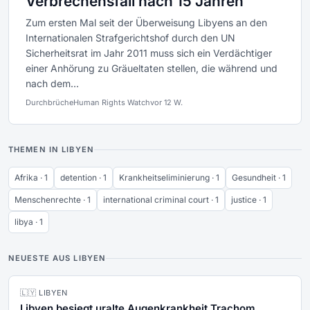
Verbrechensfall nach 15 Jahren
Zum ersten Mal seit der Überweisung Libyens an den
Internationalen Strafgerichtshof durch den UN
Sicherheitsrat im Jahr 2011 muss sich ein Verdächtiger
einer Anhörung zu Gräueltaten stellen, die während und
nach dem...
Durchbrüche
Human Rights Watch
vor 12 W.
THEMEN IN LIBYEN
Afrika · 1
detention · 1
Krankheitseliminierung · 1
Gesundheit · 1
Menschenrechte · 1
international criminal court · 1
justice · 1
libya · 1
NEUESTE AUS LIBYEN
🇱🇾 LIBYEN
Libyen besiegt uralte Augenkrankheit Trachom