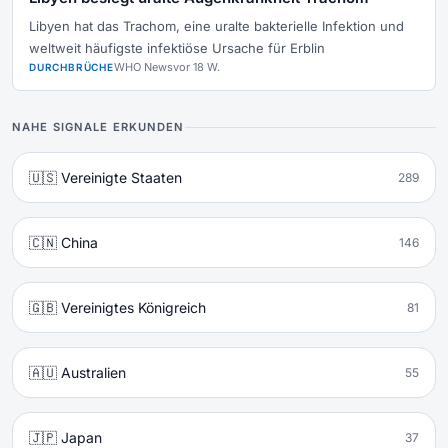
Libyen hat das Trachom, eine uralte bakterielle Infektion und
weltweit häufigste infektiöse Ursache für Erblin
WHO News
vor 18 W.
DURCHBRÜCHE
NAHE SIGNALE ERKUNDEN
🇺🇸 Vereinigte Staaten
289
🇨🇳 China
146
🇬🇧 Vereinigtes Königreich
81
🇦🇺 Australien
55
🇯🇵 Japan
37