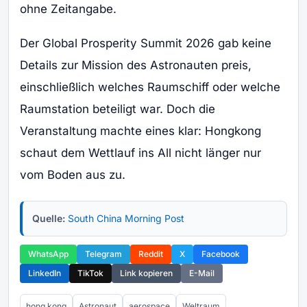
ohne Zeitangabe.
Der Global Prosperity Summit 2026 gab keine
Details zur Mission des Astronauten preis,
einschließlich welches Raumschiff oder welche
Raumstation beteiligt war. Doch die
Veranstaltung machte eines klar: Hongkong
schaut dem Wettlauf ins All nicht länger nur
vom Boden aus zu.
Quelle:
South China Morning Post
WhatsApp
Telegram
Reddit
X
Facebook
LinkedIn
TikTok
Link kopieren
E-Mail
hong kong
Astronaut
aerospace
Weltraum