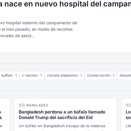
a nace en nuevo hospital del campa
evo hospital materno del campamento de
 el mes pasado, en medio de recortes
ciales de salud...
buffalo · 1
c-section · 1
climate adaptation · 1
Conservación · 1
disaste
🇧🇩 BANGLADÉS
🇧
n
Bangladesh perdona a un búfalo llamado
Lo
s
Donald Trump del sacrificio del Eid
so
te
Un búfalo en Bangladesh escapó de la matanza
Li