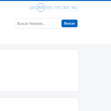
🇪🇸
🇬🇧
🇩🇪
🇫🇷
🇧🇷
🇳🇱
Buscar