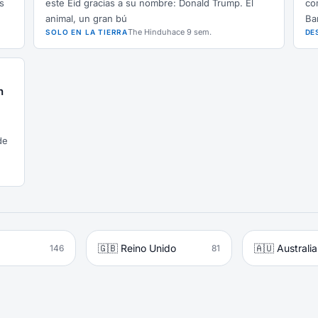
s
este Eid gracias a su nombre: Donald Trump. El
co
animal, un gran bú
Ba
The Hindu
hace 9 sem.
SOLO EN LA TIERRA
DE
n
de
🇬🇧 Reino Unido
🇦🇺 Australia
146
81