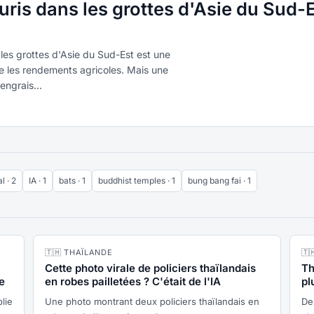
is dans les grottes d'Asie du Sud-E
les grottes d'Asie du Sud-Est est une
ste les rendements agricoles. Mais une
engrais...
l · 2
IA · 1
bats · 1
buddhist temples · 1
bung bang fai · 1
🇹🇭 THAÏLANDE
🇹
Cette photo virale de policiers thaïlandais
Th
e
en robes pailletées ? C'était de l'IA
pl
lie
Une photo montrant deux policiers thaïlandais en
De