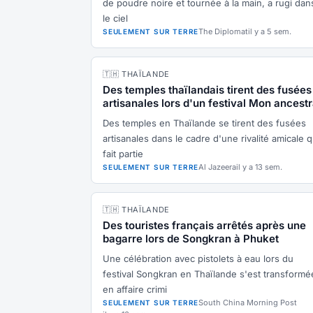
de poudre noire et tournée à la main, a rugi dan
le ciel
The Diplomat
il y a 5 sem.
SEULEMENT SUR TERRE
🇹🇭 THAÏLANDE
Des temples thaïlandais tirent des fusées
artisanales lors d'un festival Mon ancestr
Des temples en Thaïlande se tirent des fusées
artisanales dans le cadre d'une rivalité amicale q
fait partie
Al Jazeera
il y a 13 sem.
SEULEMENT SUR TERRE
🇹🇭 THAÏLANDE
Des touristes français arrêtés après une
bagarre lors de Songkran à Phuket
Une célébration avec pistolets à eau lors du
festival Songkran en Thaïlande s'est transformé
en affaire crimi
South China Morning Post
SEULEMENT SUR TERRE