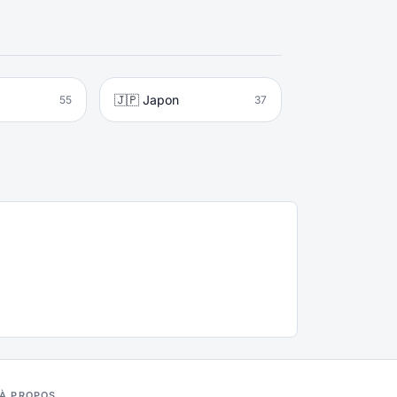
🇯🇵 Japon
55
37
À PROPOS