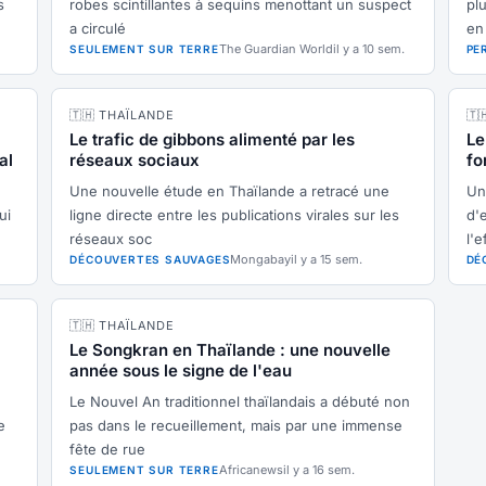
s
robes scintillantes à sequins menottant un suspect
pl
a circulé
en
The Guardian World
il y a 10 sem.
SEULEMENT SUR TERRE
PE
🇹🇭 THAÏLANDE
🇹
Le trafic de gibbons alimenté par les
Le
al
réseaux sociaux
fo
c
Une nouvelle étude en Thaïlande a retracé une
Un
ui
ligne directe entre les publications virales sur les
d'
réseaux soc
l'
Mongabay
il y a 15 sem.
DÉCOUVERTES SAUVAGES
DÉ
🇹🇭 THAÏLANDE
Le Songkran en Thaïlande : une nouvelle
année sous le signe de l'eau
Le Nouvel An traditionnel thaïlandais a débuté non
e
pas dans le recueillement, mais par une immense
fête de rue
Africanews
il y a 16 sem.
SEULEMENT SUR TERRE