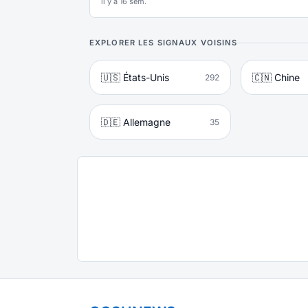
il y a 16 sem.
EXPLORER LES SIGNAUX VOISINS
🇺🇸 États-Unis
🇨🇳 Chine
292
🇩🇪 Allemagne
35