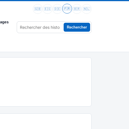
🇫🇷
🇬🇧
🇪🇸
🇩🇪
🇧🇷
🇳🇱
vages
Rechercher