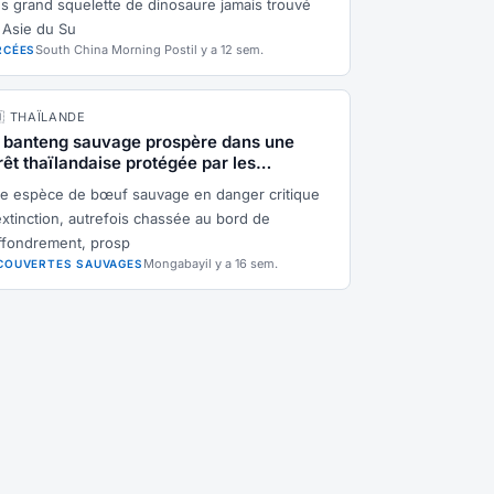
us grand squelette de dinosaure jamais trouvé
 Asie du Su
South China Morning Post
il y a 12 sem.
RCÉES
🇭 THAÏLANDE
 banteng sauvage prospère dans une
rêt thaïlandaise protégée par les
ommunautés
e espèce de bœuf sauvage en danger critique
extinction, autrefois chassée au bord de
effondrement, prosp
Mongabay
il y a 16 sem.
COUVERTES SAUVAGES