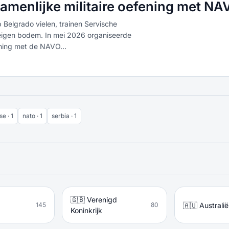
zamenlijke militaire oefening met NA
elgrado vielen, trainen Servische
 eigen bodem. In mei 2026 organiseerde
ening met de NAVO...
se · 1
nato · 1
serbia · 1
🇬🇧 Verenigd
🇦🇺 Australië
145
80
Koninkrijk