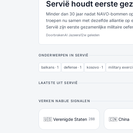
Servië houdt eerste ge
Minder dan 30 jaar nadat NAVO-bommen op B
troepen nu samen met dezelfde alliantie op
Servië zijn eerste gezamenlijke militaire oef
Doorbraken
Al Jazeera
12w geleden
ONDERWERPEN IN SERVIË
balkans · 1
defense · 1
kosovo · 1
military exerci
LAATSTE UIT SERVIË
VERKEN NABIJE SIGNALEN
🇺🇸 Verenigde Staten
🇨🇳 China
288