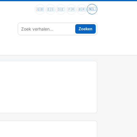
🇳🇱
🇬🇧
🇪🇸
🇩🇪
🇫🇷
🇧🇷
Zoeken