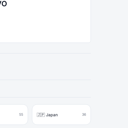
VO
🇯🇵 Japan
55
36