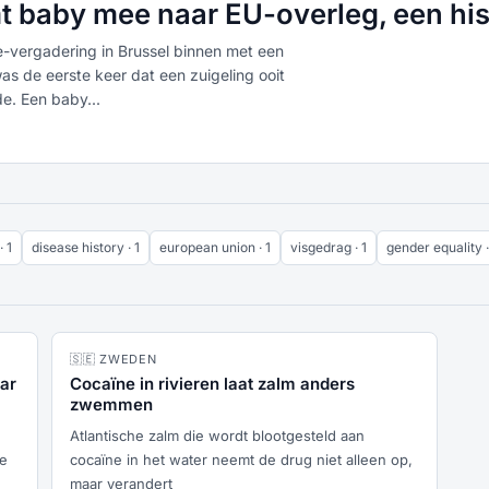
 baby mee naar EU-overleg, een his
e-vergadering in Brussel binnen met een
s de eerste keer dat een zuigeling ooit
e. Een baby...
· 1
disease history · 1
european union · 1
visgedrag · 1
gender equality ·
🇸🇪 ZWEDEN
ar
Cocaïne in rivieren laat zalm anders
zwemmen
Atlantische zalm die wordt blootgesteld aan
de
cocaïne in het water neemt de drug niet alleen op,
maar verandert