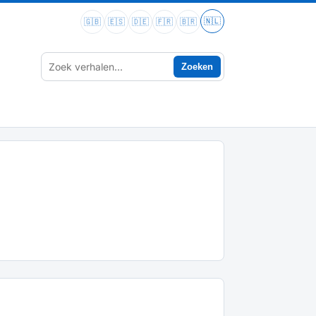
🇳🇱
🇬🇧
🇪🇸
🇩🇪
🇫🇷
🇧🇷
Zoeken