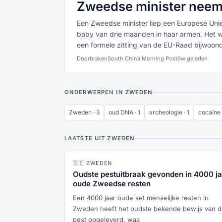
Zweedse minister neemt
Een Zweedse minister liep een Europese Uni
baby van drie maanden in haar armen. Het wa
een formele zitting van de EU-Raad bijwoond
Doorbraken
South China Morning Post
6w geleden
ONDERWERPEN IN ZWEDEN
Zweden · 3
oud DNA · 1
archeologie · 1
cocaïne 
LAATSTE UIT ZWEDEN
🇸🇪 ZWEDEN
Oudste pestuitbraak gevonden in 4000 ja
oude Zweedse resten
Een 4000 jaar oude set menselijke resten in
Zweden heeft het oudste bekende bewijs van 
pest opgeleverd, waa