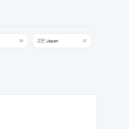
🇯🇵 Japan
55
37