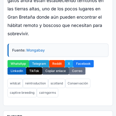
gatos ahora están estableciendo territorios en
las tierras altas, uno de los pocos lugares en
Gran Bretaña donde aún pueden encontrar el
hábitat remoto y boscoso que necesitan para
sobrevivir.
Fuente:
Mongabay
WhatsApp
Telegram
Reddit
X
Facebook
LinkedIn
TikTok
Copiar enlace
Correo
wildcat
reintroduction
scotland
Conservación
captive breeding
cairngorms