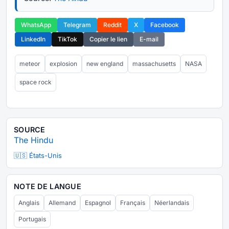
WhatsApp
Telegram
Reddit
X
Facebook
LinkedIn
TikTok
Copier le lien
E-mail
meteor
explosion
new england
massachusetts
NASA
space rock
SOURCE
The Hindu
🇺🇸 États-Unis
NOTE DE LANGUE
Anglais
Allemand
Espagnol
Français
Néerlandais
Portugais