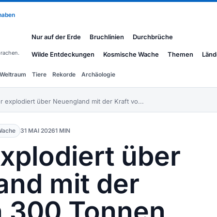
 haben
Nur auf der Erde
Bruchlinien
Durchbrüche
rachen.
Wilde Entdeckungen
Kosmische Wache
Themen
Länd
Weltraum
Tiere
Rekorde
Archäologie
 explodiert über Neuengland mit der Kraft vo...
Wache
31 MAI 2026
1 MIN
xplodiert über
nd mit der
n 300 Tonnen