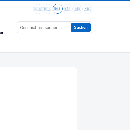
🇩🇪
🇬🇧
🇪🇸
🇫🇷
🇧🇷
🇳🇱
Suchen
er