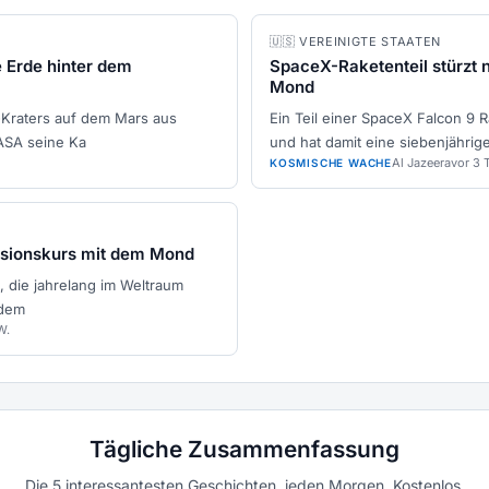
🇺🇸 VEREINIGTE STAATEN
e Erde hinter dem
SpaceX-Raketenteil stürzt 
Mond
Kraters auf dem Mars aus
Ein Teil einer SpaceX Falcon 9
ASA seine Ka
und hat damit eine siebenjährige
Al Jazeera
vor 3 T
KOSMISCHE WACHE
isionskurs mit dem Mond
 die jahrelang im Weltraum
 dem
W.
Tägliche Zusammenfassung
Die 5 interessantesten Geschichten, jeden Morgen. Kostenlos.