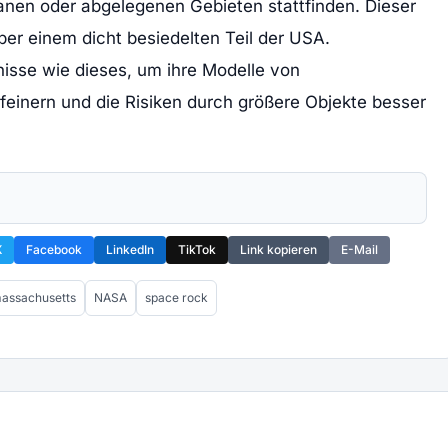
anen oder abgelegenen Gebieten stattfinden. Dieser
ber einem dicht besiedelten Teil der USA.
nisse wie dieses, um ihre Modelle von
feinern und die Risiken durch größere Objekte besser
X
Facebook
LinkedIn
TikTok
Link kopieren
E-Mail
assachusetts
NASA
space rock