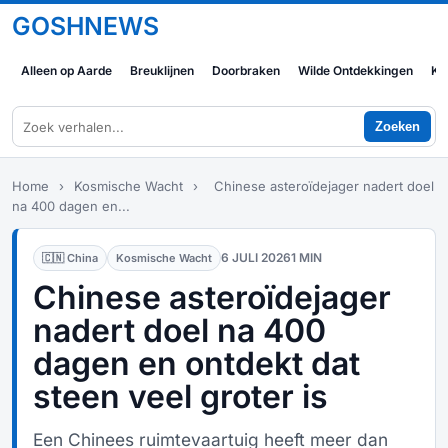
GOSHNEWS
Alleen op Aarde
Breuklijnen
Doorbraken
Wilde Ontdekkingen
Ko
Zoeken
Home
›
Kosmische Wacht
›
Chinese asteroïdejager nadert doel
na 400 dagen en...
6 JULI 2026
1 MIN
🇨🇳 China
Kosmische Wacht
Chinese asteroïdejager
nadert doel na 400
dagen en ontdekt dat
steen veel groter is
Een Chinees ruimtevaartuig heeft meer dan