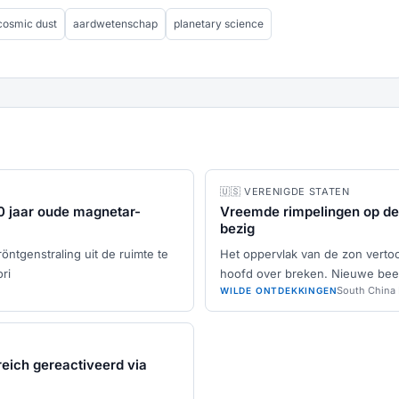
cosmic dust
aardwetenschap
planetary science
🇺🇸 VERENIGDE STATEN
0 jaar oude magnetar-
Vreemde rimpelingen op d
bezig
ntgenstraling uit de ruimte te
Het oppervlak van de zon vert
ri
hoofd over breken. Nieuwe beel
South China
WILDE ONTDEKKINGEN
dreich gereactiveerd via