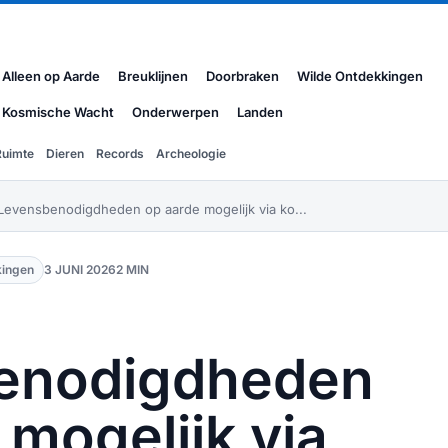
Alleen op Aarde
Breuklijnen
Doorbraken
Wilde Ontdekkingen
Kosmische Wacht
Onderwerpen
Landen
Ruimte
Dieren
Records
Archeologie
evensbenodigdheden op aarde mogelijk via ko...
kingen
3 JUNI 2026
2 MIN
enodigdheden
 mogelijk via