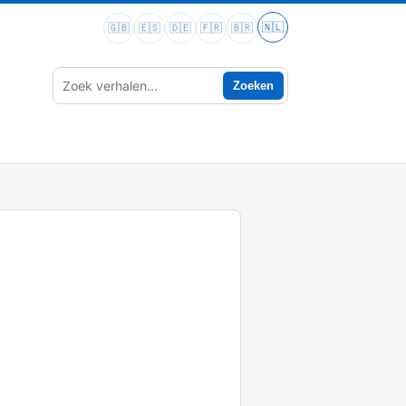
🇳🇱
🇬🇧
🇪🇸
🇩🇪
🇫🇷
🇧🇷
Zoeken