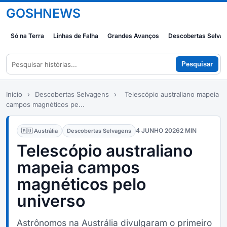
GOSHNEWS
Só na Terra
Linhas de Falha
Grandes Avanços
Descobertas Selva
Pesquisar
Início
›
Descobertas Selvagens
›
Telescópio australiano mapeia
campos magnéticos pe...
4 JUNHO 2026
2 MIN
🇦🇺 Austrália
Descobertas Selvagens
Telescópio australiano
mapeia campos
magnéticos pelo
universo
Astrônomos na Austrália divulgaram o primeiro