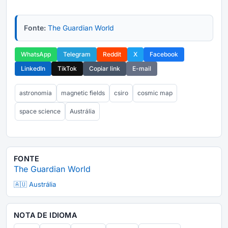
Fonte:
The Guardian World
WhatsApp
Telegram
Reddit
X
Facebook
LinkedIn
TikTok
Copiar link
E-mail
astronomia
magnetic fields
csiro
cosmic map
space science
Austrália
FONTE
The Guardian World
🇦🇺 Austrália
NOTA DE IDIOMA