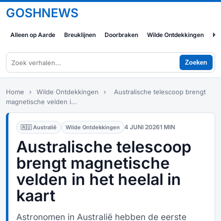
GOSHNEWS
Alleen op Aarde
Breuklijnen
Doorbraken
Wilde Ontdekkingen
Ko
Zoeken
Home
›
Wilde Ontdekkingen
›
Australische telescoop brengt
magnetische velden i...
4 JUNI 2026
1 MIN
🇦🇺 Australië
Wilde Ontdekkingen
Australische telescoop
brengt magnetische
velden in het heelal in
kaart
Astronomen in Australië hebben de eerste