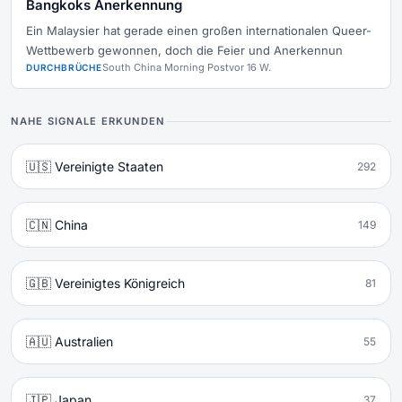
Bangkoks Anerkennung
Ein Malaysier hat gerade einen großen internationalen Queer-
Wettbewerb gewonnen, doch die Feier und Anerkennun
South China Morning Post
vor 16 W.
DURCHBRÜCHE
NAHE SIGNALE ERKUNDEN
🇺🇸 Vereinigte Staaten
292
🇨🇳 China
149
🇬🇧 Vereinigtes Königreich
81
🇦🇺 Australien
55
🇯🇵 Japan
37