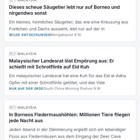
🇲🇾 MALAYSIA
Dieses scheue Säugetier lebt nur auf Borneo und
nirgendwo sonst
Ein kleines, heimliches Säugetier, das wie eine Kreuzung aus
Frettchen und Dachs aussieht, lebt nur auf der In
Mongabay
vor 8 W.
WILDE ENTDECKUNGEN
🇲🇾 MALAYSIA
Malaysischer Landesrat löst Empörung aus: Er
schießt mit Schrotflinte auf Eid Kuh
Ein malaysischer Landesrat hat eine Kuh für das Eid al-Adha
Opfer mit einer Schrotflinte getötet, und das Vide
South China Morning Post
vor 9 W.
NUR AUF DER ERDE
🇲🇾 MALAYSIA
In Borneos Fledermaushöhlen: Millionen Tiere fliegen
jede Nacht aus
Jeden Abend in der Dämmerung ergießt sich ein lebendiger
Fluss aus Fledermäusen aus dem Eingang der Deer Cave