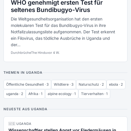
WHO genehmigt ersten Test für
seltenes Bundibugyo-Virus
Die Weltgesundheitsorganisation hat den ersten
molekularen Test für das Bundibugyo-Virus in ihre
Notfallzulassungsliste aufgenommen. Der Test erkennt
ein Filovirus, das tödliche Ausbrüche in Uganda und
der...
Durchbrüche
The Hindu
vor 4 W.
THEMEN IN UGANDA
Öffentliche Gesundheit · 3
Wildtiere · 3
Naturschutz · 2
ebola · 2
uganda · 2
Afrika · 1
alpine ecology · 1
Tierverhalten · 1
NEUESTE AUS UGANDA
🇺🇬 UGANDA
Wissenschaftler stellen Angst vor Fledermäusen in