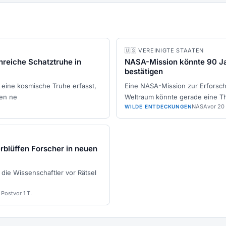
🇺🇸 VEREINIGTE STAATEN
nreiche Schatztruhe in
NASA-Mission könnte 90 Ja
bestätigen
eine kosmische Truhe erfasst,
Eine NASA-Mission zur Erforsc
den ne
Weltraum könnte gerade eine Th
NASA
vor 20
WILDE ENTDECKUNGEN
rblüffen Forscher in neuen
 die Wissenschaftler vor Rätsel
 Post
vor 1 T.