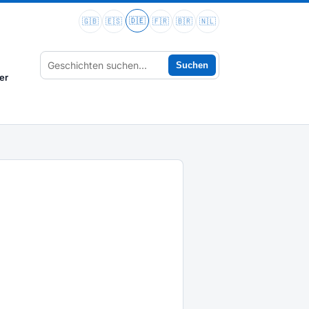
🇩🇪
🇬🇧
🇪🇸
🇫🇷
🇧🇷
🇳🇱
Suchen
er