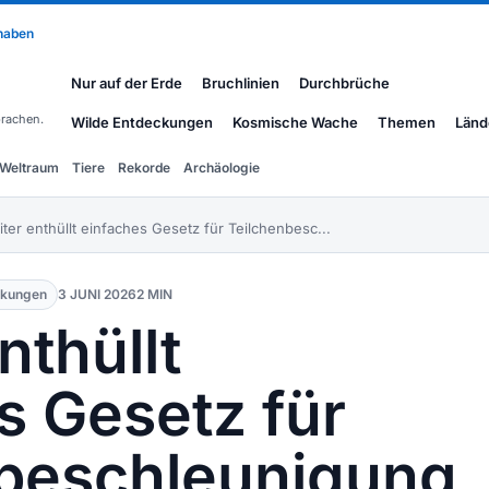
 haben
Nur auf der Erde
Bruchlinien
Durchbrüche
rachen.
Wilde Entdeckungen
Kosmische Wache
Themen
Länd
Weltraum
Tiere
Rekorde
Archäologie
iter enthüllt einfaches Gesetz für Teilchenbesc...
ckungen
3 JUNI 2026
2 MIN
nthüllt
s Gesetz für
nbeschleunigung