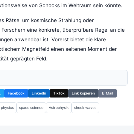
ktionsweise von Schocks im Weltraum sein könnte.
des Rätsel um kosmische Strahlung oder
 Forschern eine konkrete, überprüfbare Regel an die
gen anwendbar ist. Vorerst bietet die klare
otischem Magnetfeld einen seltenen Moment der
ität geprägten Feld.
X
Facebook
LinkedIn
TikTok
Link kopieren
E-Mail
 physics
space science
Astrophysik
shock waves