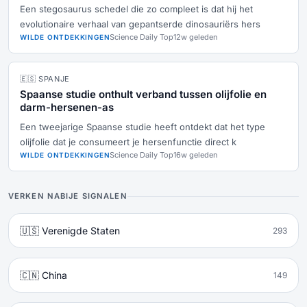
Een stegosaurus schedel die zo compleet is dat hij het
evolutionaire verhaal van gepantserde dinosauriërs hers
Science Daily Top
12w geleden
WILDE ONTDEKKINGEN
🇪🇸 SPANJE
Spaanse studie onthult verband tussen olijfolie en
darm-hersenen-as
Een tweejarige Spaanse studie heeft ontdekt dat het type
olijfolie dat je consumeert je hersenfunctie direct k
Science Daily Top
16w geleden
WILDE ONTDEKKINGEN
VERKEN NABIJE SIGNALEN
🇺🇸 Verenigde Staten
293
🇨🇳 China
149