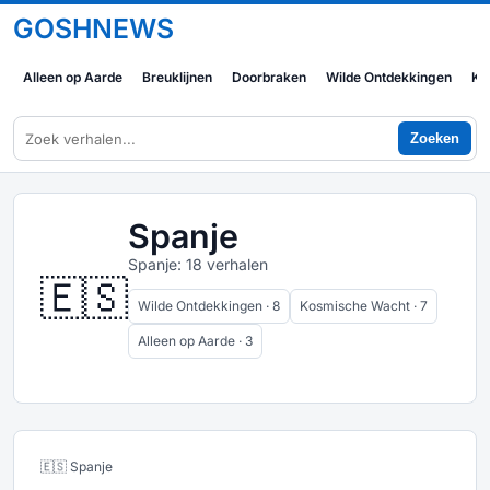
GOSHNEWS
Alleen op Aarde
Breuklijnen
Doorbraken
Wilde Ontdekkingen
Ko
Zoeken
Spanje
Spanje: 18 verhalen
🇪🇸
Wilde Ontdekkingen · 8
Kosmische Wacht · 7
Alleen op Aarde · 3
🇪🇸 Spanje