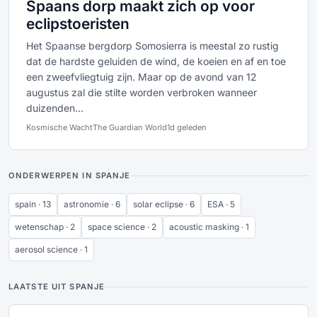
Spaans dorp maakt zich op voor
eclipstoeristen
Het Spaanse bergdorp Somosierra is meestal zo rustig
dat de hardste geluiden de wind, de koeien en af en toe
een zweefvliegtuig zijn. Maar op de avond van 12
augustus zal die stilte worden verbroken wanneer
duizenden...
Kosmische Wacht
The Guardian World
1d geleden
ONDERWERPEN IN SPANJE
spain · 13
astronomie · 6
solar eclipse · 6
ESA · 5
wetenschap · 2
space science · 2
acoustic masking · 1
aerosol science · 1
LAATSTE UIT SPANJE