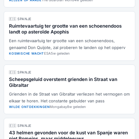
The Guardian World
4w geleden
ALLEEN OP AARDE
🇪🇸 SPANJE
Ruimtevaartuig ter grootte van een schoenendoos
landt op asteroïde Apophis
Een ruimtevaartuig ter grootte van een schoenendoos,
genaamd Don Quijote, zal proberen te landen op het opperv
ESA
5w geleden
KOSMISCHE WACHT
🇪🇸 SPANJE
Scheepsgeluid overstemt grienden in Straat van
Gibraltar
Grienden in de Straat van Gibraltar verliezen het vermogen om
elkaar te horen. Het constante gebulder van pass
Mongabay
8w geleden
WILDE ONTDEKKINGEN
🇪🇸 SPANJE
43 helmen gevonden voor de kust van Spanje waren
niet Romeins, maar middeleeuws