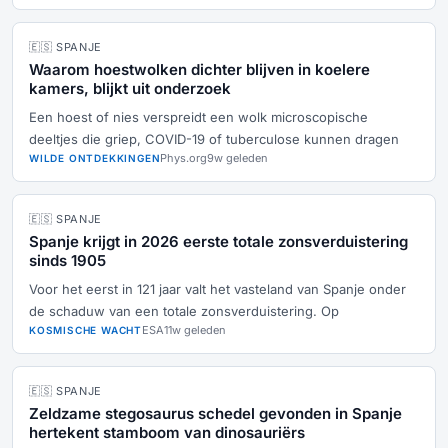
🇪🇸 SPANJE
Waarom hoestwolken dichter blijven in koelere
kamers, blijkt uit onderzoek
Een hoest of nies verspreidt een wolk microscopische
deeltjes die griep, COVID-19 of tuberculose kunnen dragen
Phys.org
9w geleden
WILDE ONTDEKKINGEN
🇪🇸 SPANJE
Spanje krijgt in 2026 eerste totale zonsverduistering
sinds 1905
Voor het eerst in 121 jaar valt het vasteland van Spanje onder
de schaduw van een totale zonsverduistering. Op
ESA
11w geleden
KOSMISCHE WACHT
🇪🇸 SPANJE
Zeldzame stegosaurus schedel gevonden in Spanje
hertekent stamboom van dinosauriërs