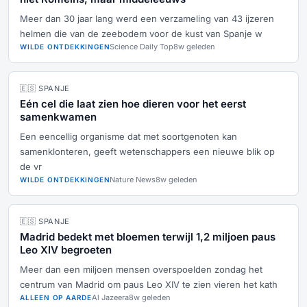
Meer dan 30 jaar lang werd een verzameling van 43 ijzeren
helmen die van de zeebodem voor de kust van Spanje w
Science Daily Top
8w geleden
WILDE ONTDEKKINGEN
🇪🇸 SPANJE
Eén cel die laat zien hoe dieren voor het eerst
samenkwamen
Een eencellig organisme dat met soortgenoten kan
samenklonteren, geeft wetenschappers een nieuwe blik op
de vr
Nature News
8w geleden
WILDE ONTDEKKINGEN
🇪🇸 SPANJE
Madrid bedekt met bloemen terwijl 1,2 miljoen paus
Leo XIV begroeten
Meer dan een miljoen mensen overspoelden zondag het
centrum van Madrid om paus Leo XIV te zien vieren het kath
Al Jazeera
8w geleden
ALLEEN OP AARDE