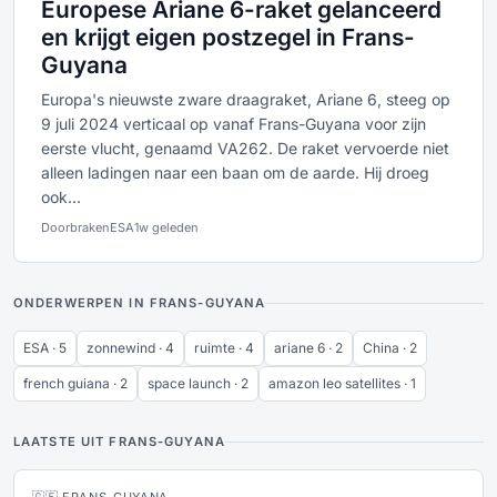
Europese Ariane 6-raket gelanceerd
en krijgt eigen postzegel in Frans-
Guyana
Europa's nieuwste zware draagraket, Ariane 6, steeg op
9 juli 2024 verticaal op vanaf Frans-Guyana voor zijn
eerste vlucht, genaamd VA262. De raket vervoerde niet
alleen ladingen naar een baan om de aarde. Hij droeg
ook...
Doorbraken
ESA
1w geleden
ONDERWERPEN IN FRANS-GUYANA
ESA · 5
zonnewind · 4
ruimte · 4
ariane 6 · 2
China · 2
french guiana · 2
space launch · 2
amazon leo satellites · 1
LAATSTE UIT FRANS-GUYANA