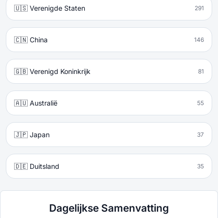
🇺🇸 Verenigde Staten
291
🇨🇳 China
146
🇬🇧 Verenigd Koninkrijk
81
🇦🇺 Australië
55
🇯🇵 Japan
37
🇩🇪 Duitsland
35
Dagelijkse Samenvatting