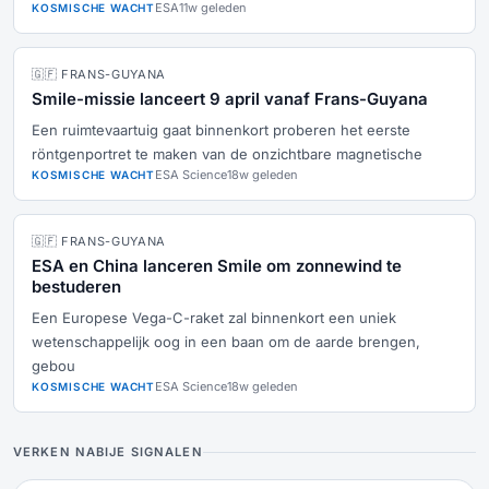
ESA
11w geleden
KOSMISCHE WACHT
🇬🇫 FRANS-GUYANA
Smile-missie lanceert 9 april vanaf Frans-Guyana
Een ruimtevaartuig gaat binnenkort proberen het eerste
röntgenportret te maken van de onzichtbare magnetische
ESA Science
18w geleden
KOSMISCHE WACHT
🇬🇫 FRANS-GUYANA
ESA en China lanceren Smile om zonnewind te
bestuderen
Een Europese Vega-C-raket zal binnenkort een uniek
wetenschappelijk oog in een baan om de aarde brengen,
gebou
ESA Science
18w geleden
KOSMISCHE WACHT
VERKEN NABIJE SIGNALEN