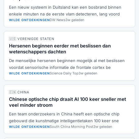
Een nieuw systeem in Duitsland kan een bosbrand binnen
enkele minuten na de eerste vlam detecteren, lang voord
DW News
3w geleden
WILDE ONTDEKKINGEN
🇺🇸 VERENIGDE STATEN
Hersenen beginnen eerder met beslissen dan
wetenschappers dachten
De menselijke hersenen beginnen mogelijk al met beslissen
voordat sensorische informatie de frontale cortex be
Science Daily Top
3w geleden
WILDE ONTDEKKINGEN
🇨🇳 CHINA
Chinese optische chip draait AI 100 keer sneller met
veel minder stroom
Een team onderzoekers in China heeft een optische chip
gebouwd die kunstmatige intelligentietaken 100 keer sne
South China Morning Post
3w geleden
WILDE ONTDEKKINGEN