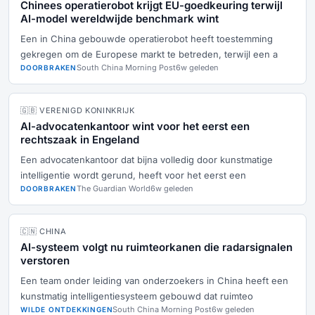
Chinees operatierobot krijgt EU-goedkeuring terwijl
AI-model wereldwijde benchmark wint
Een in China gebouwde operatierobot heeft toestemming
gekregen om de Europese markt te betreden, terwijl een a
South China Morning Post
6w geleden
DOORBRAKEN
🇬🇧 VERENIGD KONINKRIJK
AI-advocatenkantoor wint voor het eerst een
rechtszaak in Engeland
Een advocatenkantoor dat bijna volledig door kunstmatige
intelligentie wordt gerund, heeft voor het eerst een
The Guardian World
6w geleden
DOORBRAKEN
🇨🇳 CHINA
AI-systeem volgt nu ruimteorkanen die radarsignalen
verstoren
Een team onder leiding van onderzoekers in China heeft een
kunstmatig intelligentiesysteem gebouwd dat ruimteo
South China Morning Post
6w geleden
WILDE ONTDEKKINGEN