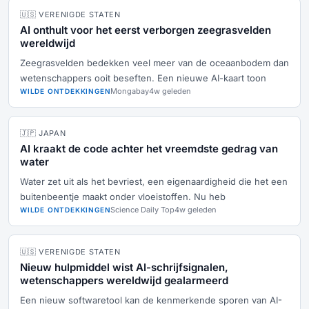
🇺🇸 VERENIGDE STATEN
AI onthult voor het eerst verborgen zeegrasvelden
wereldwijd
Zeegrasvelden bedekken veel meer van de oceaanbodem dan
wetenschappers ooit beseften. Een nieuwe AI-kaart toon
Mongabay
4w geleden
WILDE ONTDEKKINGEN
🇯🇵 JAPAN
AI kraakt de code achter het vreemdste gedrag van
water
Water zet uit als het bevriest, een eigenaardigheid die het een
buitenbeentje maakt onder vloeistoffen. Nu heb
Science Daily Top
4w geleden
WILDE ONTDEKKINGEN
🇺🇸 VERENIGDE STATEN
Nieuw hulpmiddel wist AI-schrijfsignalen,
wetenschappers wereldwijd gealarmeerd
Een nieuw softwaretool kan de kenmerkende sporen van AI-