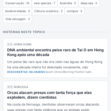
Conservação · 10
new species · 7
Austrália · 5
deep sea · 5
biodiversidade · 3
Ciência oceânica · 3
octopus · 3
Vida selvagem · 3
HISTÓRIAS NESTE TÓPICO
🇭🇰 HONG KONG
DNA ambiental encontra peixe raro de Tai O em Hong
Kong após uma década
Um peixe tão raro que não era visto nas águas de Hong Kong
há uma década inteira foi detectado novamente, não
South China Morning Post
há 1 sem.
DESCOBERTAS SELVAGENS
🇳🇴 NORUEGA
Orcas atacam presas com tanta força que elas
explodem, dizem cientistas
Na costa da Noruega, cientistas observaram orcas atacando
suas presas com tanta violência que os animais explo