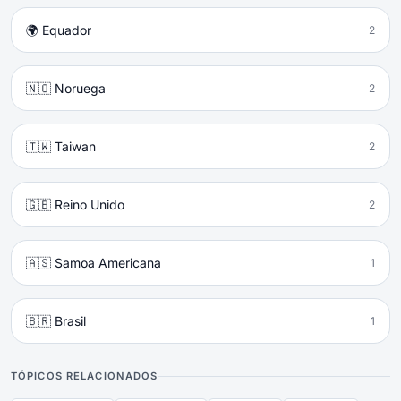
🌍 Equador
2
🇳🇴 Noruega
2
🇹🇼 Taiwan
2
🇬🇧 Reino Unido
2
🇦🇸 Samoa Americana
1
🇧🇷 Brasil
1
TÓPICOS RELACIONADOS